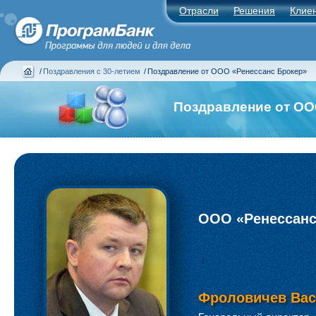
Отрасли
Решения
Клие
/
Поздравления с 30-летием
/
Поздравление от ООО «Ренессанс Брокер»
Поздравление от ОО
ООО «Ренессанс
Фроловичев Вас