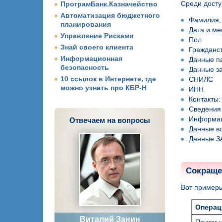
Среди досту
ПрограмБанк.Казначейство
Автоматизация бюджетного
Фамилия, 
планирования
Дата и ме
Управление Рисками
Пол
Знай своего клиента
Гражданс
Информационная
Данные па
безопасность
Данные з
10 ссылок в Интернете, где
СНИЛС
можно узнать про КБР-Н
ИНН
Контакты:
Сведения 
Информац
Отвечаем на вопросы
Данные во
Данные ЗА
Сокраще
Вот примеры
Операц
Виталий Занин