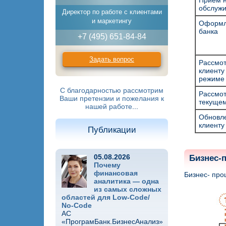
Прием н
обслужи
Директор по работе с клиентами
и маркетингу
Оформле
банка
+7 (495) 651-84-84
Задать вопрос
Рассмот
клиенту
режиме
С благодарностью рассмотрим
Рассмот
Ваши претензии и пожелания к
текущем
нашей работе
...
Обновле
клиенту
Публикации
05.08.2026
Бизнес-
Почему
финансовая
Бизнес- про
аналитика — одна
из самых сложных
областей для Low-Code/
No-Code
АС
«ПрограмБанк.БизнесАнализ»