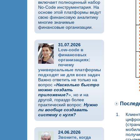
включает полноценный набор
No-Code инструментария. На
основе этой платформы ведут
свою финансовую аналитику
многие значимые
финансовые организации.
31.07.2026
Low-code в
финансовых
организациях:
почему
универсальные платформы
подходят не для всех задач
Важно ответить не только на
вопрос «
Насколько быстро
можно создать
приложение?
», но и на
другой, гораздо более
Послед
практический вопрос:
Нужно
ли вообще создавать
1.
Клиент
систему с нуля?
цифров
(стран
мобиль
24.06.2026
получи
Звоните, когда
ссылке