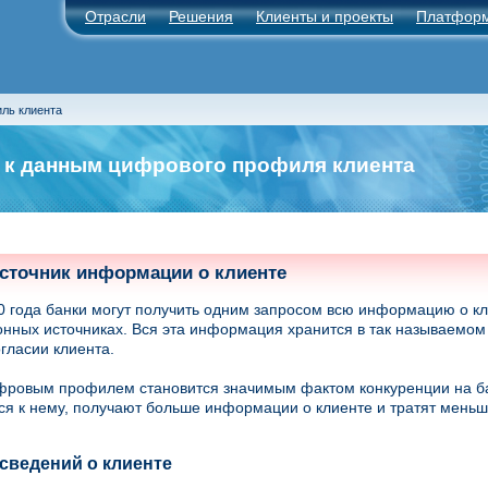
Отрасли
Решения
Клиенты и проекты
Платфор
ль клиента
 к данным цифрового профиля клиента
сточник информации о клиенте
0 года банки могут получить одним запросом всю информацию о кл
ных источниках. Вся эта информация хранится в так называемо
огласии клиента.
фровым профилем становится значимым фактом конкуренции на ба
я к нему, получают больше информации о клиенте и тратят меньш
сведений о клиенте