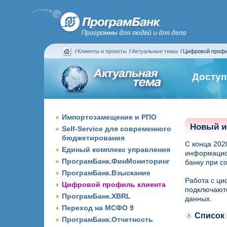
/
Клиенты и проекты
/
Актуальные темы
/
Цифровой профи
Доступ
Импортозамещение и РПО
Новый и
Self-Service для современного
бюджетирования
С конца 202
Единый комплекс управления
информацион
ПрограмБанк.ФинМониторинг
банку при с
ПрограмБанк.Взыскание
Работа с ци
Цифровой профиль клиента
подключаютс
ПрограмБанк.XBRL
данных.
Переход на МСФО 9
Список 
ПрограмБанк.Отчетность