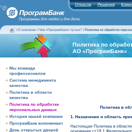
Отрасли
Решения
Клие
/
О компании
/
Чем «ПрограмБанк» лучше?
/
Политика по обработке персо
Политика по обрабо
АО «ПрограмБанк»
Мы команда
профессионалов
Система менеджмента
качества
Политика в области
качества
Политика по обработке
Политика в об
персональных данных
История нашей компании
1. Назначение и область при
ПрограмБанк вспоминает
Настоящая Политика в области
День открытых дверей
основании ст.18.1 Федерально