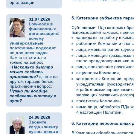
организации.
5. Категории субъектов пер
31.07.2026
Low-code в
Субъектами, ПДн которых обра
финансовых
использования таковых, являют
организациях:
кандидаты на работу в Комп
почему
универсальные
работники Компании и члены 
платформы подходят
лица, имевшие ранее трудо
не для всех задач
лица, имеющие гражданско-
Важно ответить не
этапе преддоговорных или в
только на вопрос
лица, проходящие различного
«
Насколько быстро
можно создать
акционеры Компании;
приложение?
», но и на
контрагенты Компании, пре
другой, гораздо более
учредителями, руководителя
практический вопрос:
и работниками юридических
Нужно ли вообще
желающих заключить догово
создавать систему с
нуля?
посетители Компании;
иные лица, обработка ПДн к
4 настоящей Политики.
24.06.2026
Звоните,
6. Категории персональных 
когда клиенту
нужны деньги
В Компании
обрабатываются