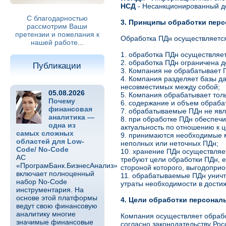
НСД
- Несанкционированный д
С благодарностью
3. Принципы обработки пер
рассмотрим Ваши
претензии и пожелания к
Обработка ПДн осуществляетс
нашей работе
...
1. обработка ПДн осуществляет
2. обработка ПДн ограничена 
Публикации
3. Компания не обрабатывает 
4. Компания разделяет базы д
несовместимых между собой;
05.08.2026
5. Компания обрабатывает толь
Почему
6. содержание и объем обраба
финансовая
7. обрабатываемые ПДн не явл
аналитика —
8. при обработке ПДн обеспечи
одна из
актуальность по отношению к 
самых сложных
9. принимаются необходимые м
областей для Low-
неполных или неточных ПДн;
Code/ No-Code
10. хранение ПДн осуществляе
АС
требуют цели обработки ПДн, 
«ПрограмБанк.БизнесАнализ»
стороной которого, выгодопри
включает полноценный
11. обрабатываемые ПДн уничт
набор No-Code
утраты необходимости в дости
инструментария. На
основе этой платформы
4. Цели обработки персонал
ведут свою финансовую
аналитику многие
Компания осуществляет обрабо
значимые финансовые
согласно законодательству Ро