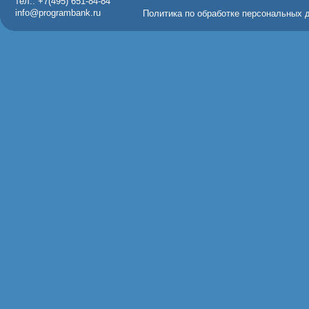
тел.: +7(495) 651-84-84
info@programbank.ru
Политика по обработке персональных 