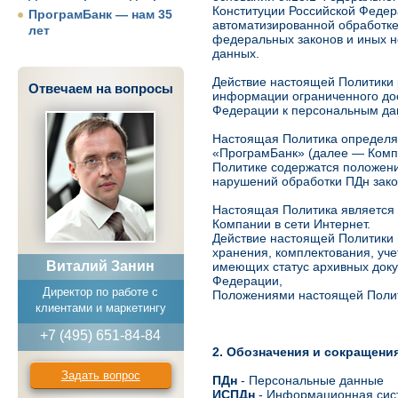
Конституции Российской Федер
ПрограмБанк — нам 35
автоматизированной обработк
лет
федеральных законов и иных н
данных.
Действие настоящей Политики 
Отвечаем на вопросы
информации ограниченного дос
Федерации к персональным да
Настоящая Политика определяе
«ПрограмБанк» (далее — Компа
Политике содержатся положени
нарушений обработки ПДн зако
Настоящая Политика является
Компании в сети Интернет.
Действие настоящей Политики 
хранения, комплектования, уч
Виталий Занин
имеющих статус архивных докум
Федерации,
Директор по работе с
Положениями настоящей Полит
клиентами и маркетингу
+7 (495) 651-84-84
2. Обозначения и сокращени
Задать вопрос
ПДн
- Персональные данные
ИСПДн
- Информационная сис