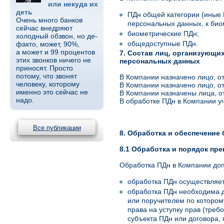
или некуда их
деть
ПДн общей категории (иные 
Очень много банков
персональных данных, к би
сейчас внедряют
биометрические ПДн;
холодный обзвон, но де-
общедоступные ПДн.
факто, может, 90%,
а может и 99 процентов
7. Состав лиц, организующи
этих звонков ничего не
персональных данных
приносят. Просто
потому, что звонят
В Компании назначено лицо, о
человеку, которому
В Компании назначено лицо, о
именно это сейчас не
В Компании назначены лица, о
надо.
В обработке ПДн в Компании у
Все публикации
8. Обработка и обеспечение
8.1 Обработка и порядок пр
Обработка ПДн в Компании доп
обработка ПДн осуществляетс
обработка ПДн необходима д
или поручителем по которому
права на уступку прав (треб
субъекта ПДн или договора,