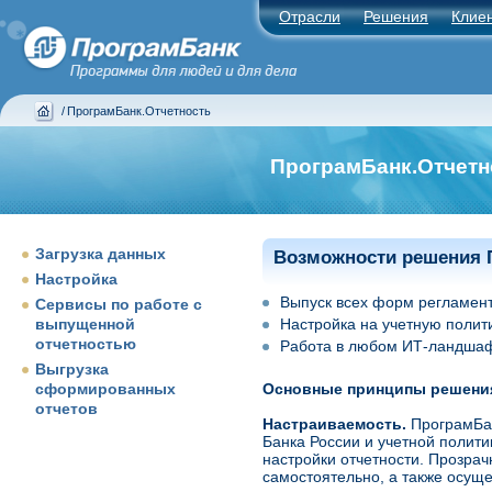
Отрасли
Решения
Клие
/
ПрограмБанк.Отчетность
ПрограмБанк.Отчетн
Загрузка данных
Возможности решения 
Настройка
Выпуск всех форм регламент
Сервисы по работе с
выпущенной
Настройка на учетную полити
отчетностью
Работа в любом ИТ-ландшаф
Выгрузка
сформированных
Основные принципы решен
отчетов
Настраиваемость.
ПрограмБан
Банка России и учетной полит
настройки отчетности. Прозрач
самостоятельно, а также осуще