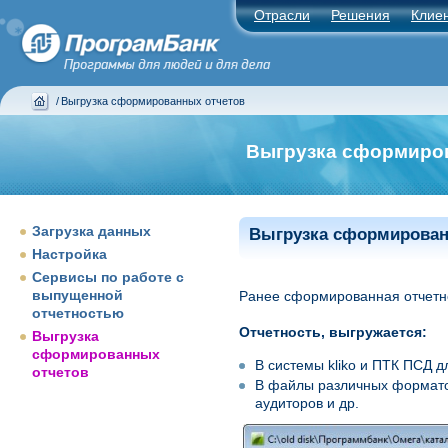
Отрасли
Решения
Клие
/
Выгрузка сформированных отчетов
Выгрузка сформиро
Загрузка данных
Выгрузка сформирован
Настройка
Сервисы по работе с
выпущенной
Ранее сформированная отчетно
отчетностью
Отчетность, выгружается:
Выгрузка
сформированных
В системы kliko и ПТК ПСД 
отчетов
В файлы различных форматов (
аудиторов и др.