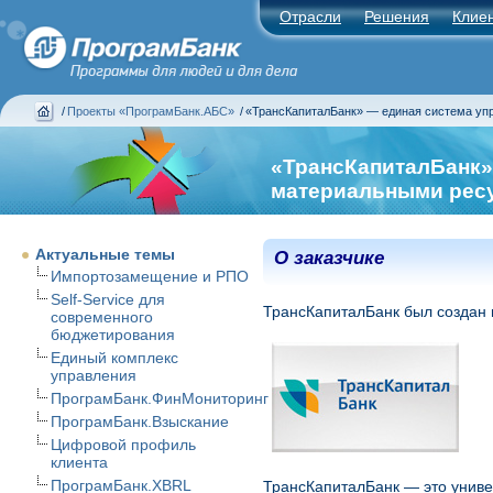
Отрасли
Решения
Клие
/
Проекты «ПрограмБанк.АБС»
/
«ТрансКапиталБанк» — единая система уп
«ТрансКапиталБанк»
материальными рес
Актуальные темы
О заказчике
Импортозамещение и РПО
Self-Service для
ТрансКапиталБанк был создан 
современного
бюджетирования
Единый комплекс
управления
ПрограмБанк.ФинМониторинг
ПрограмБанк.Взыскание
Цифровой профиль
клиента
ПрограмБанк.XBRL
ТрансКапиталБанк — это униве