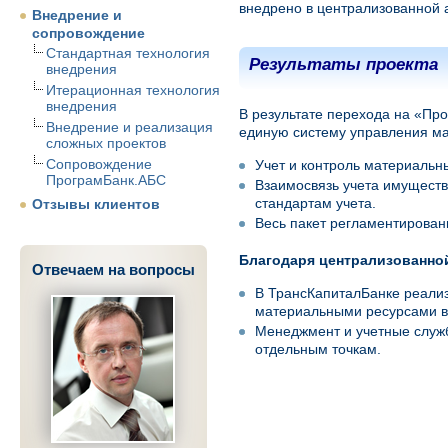
внедрено в централизованной 
Внедрение и
сопровождение
Стандартная технология
Результаты проекта
внедрения
Итерационная технология
внедрения
В результате перехода на «Пр
Внедрение и реализация
единую систему управления м
сложных проектов
Сопровождение
Учет и контроль материальн
ПрограмБанк.АБС
Взаимосвязь учета имуществ
стандартам учета.
Отзывы клиентов
Весь пакет регламентирован
Благодаря централизованно
Отвечаем на вопросы
В ТрансКапиталБанке реализ
материальными ресурсами в
Менеджмент и учетные службы
отдельным точкам.