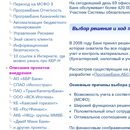
На сегодняшний день 69 офисо
Переход на МСФО 9
Банк обслуживает более 420 00
ПрограмБанк.Отчетность
Участник Системы обязательно
ПрограмБанк.Казначейство
Автоматизация бюджетного
планирования
Выбор решения и ход 
Управление Рисками
Знай своего клиента
В 2008 году Банк принял реше
Информационная
которая охватила бы все подр
безопасность
учет и контроль материальных 
10 ссылок в Интернете, где
(бухгалтерский, налоговый и у
можно узнать про КБР-Н
Описания проектов
Рассмотрев существующие на 
внедрения
разработке «
ПрограмБанк.АБС
АО «ББР Банк»
СПАО «Ингосстрах»
Основные причины выбора р
ПАО «ТрансКапиталБанк»
Возможность учета в соотве
ООО «ВСК-Ипотека»
(МСФО).
КБ «Камский горизонт»
Широкий функционал решен
КБ «РостФинанс»
Положительный опыт сотрудн
АКБ «НКЦ» группы ММВБ
Оптимальное соотношение ц
«ДжиИ Мани Банк»
и другие проекты...
По финансовым соображениям 