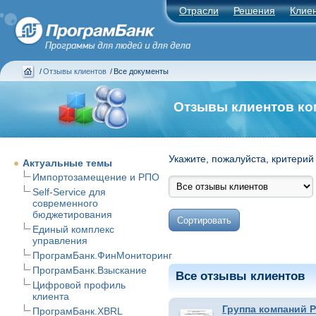
Отрасли
Решения
Клие
/
Отзывы клиентов
/
Все документы
Отзывы клиентов ко
Укажите, пожалуйста, критерий
Актуальные темы
Импортозамещение и РПО
Self-Service для
современного
бюджетирования
Единый комплекс
управления
ПрограмБанк.ФинМониторинг
ПрограмБанк.Взыскание
Все отзывы клиентов
Цифровой профиль
клиента
Группа компаний 
ПрограмБанк.XBRL