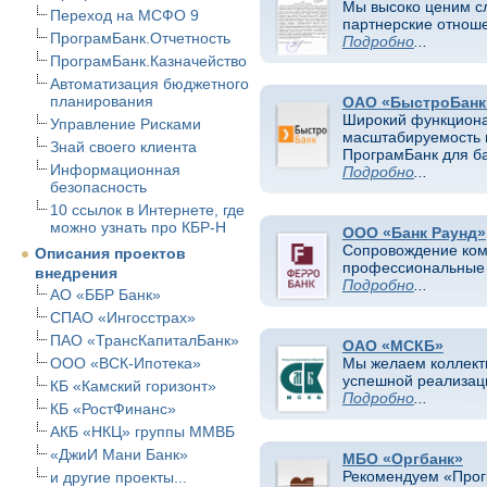
Мы высоко ценим 
Переход на МСФО 9
партнерские отноше
ПрограмБанк.Отчетность
Подробно
...
ПрограмБанк.Казначейство
Автоматизация бюджетного
планирования
ОАО «БыстроБанк
Широкий функционал
Управление Рисками
масштабируемость 
Знай своего клиента
ПрограмБанк для ба
Информационная
Подробно
...
безопасность
10 ссылок в Интернете, где
можно узнать про КБР-Н
ООО «Банк Раунд»
Сопровождение ком
Описания проектов
профессиональные р
внедрения
Подробно
...
АО «ББР Банк»
СПАО «Ингосстрах»
ПАО «ТрансКапиталБанк»
ОАО «МСКБ»
ООО «ВСК-Ипотека»
Мы желаем коллект
успешной реализаци
КБ «Камский горизонт»
Подробно
...
КБ «РостФинанс»
АКБ «НКЦ» группы ММВБ
«ДжиИ Мани Банк»
МБО «Оргбанк»
Рекомендуем «Прог
и другие проекты...