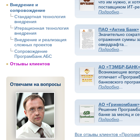
что им нужно, и хо
Внедрение и
поставщиком ИТ-ре
сопровождение
Подробно
...
Стандартная технология
внедрения
Итерационная технология
ПАО «Актив Банк»
внедрения
Значительно сократ
отражения суммы з
Внедрение и реализация
овердрафта...
сложных проектов
Подробно
...
Сопровождение
ПрограмБанк.АБС
Отзывы клиентов
АО «ТЭМБР-БАНК
Возникающие вопро
отличает «ПрограмБ
банковского програ
Отвечаем на вопросы
Подробно
...
АО «Гринкомбанк»
Решение ПрограмБа
банке за месяц и с
Подробно
...
Все отзывы клиентов «Програм