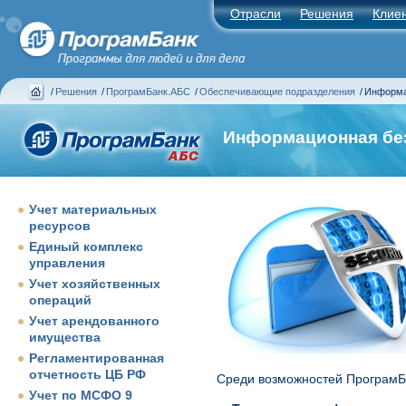
Отрасли
Решения
Клие
/
Решения
/
ПрограмБанк.АБС
/
Обеспечивающие подразделения
/
Информа
Информационная бе
Учет материальных
ресурсов
Единый комплекс
управления
Учет хозяйственных
операций
Учет арендованного
имущества
Регламентированная
отчетность ЦБ РФ
Среди возможностей ПрограмБ
Учет по МСФО 9