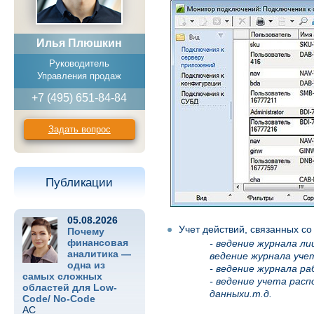
Илья Плюшкин
Руководитель
Управления продаж
+7 (495) 651-84-84
Задать вопрос
Публикации
05.08.2026
Учет действий, связанных с
Почему
финансовая
- ведение журнала л
аналитика —
ведение журнала уче
одна из
- ведение журнала р
самых сложных
- ведение учета рас
областей для Low-
данныхи.т.д.
Code/ No-Code
АС