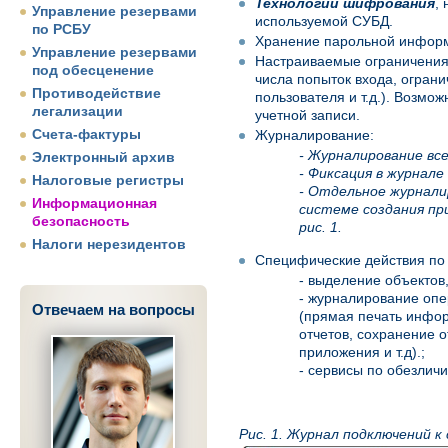
Технологии шифрования
,
Управление резервами
используемой СУБД.
по РСБУ
Хранение парольной инфор
Управление резервами
Настраиваемые ограничения 
под обесценение
числа попыток входа, огран
Противодействие
пользователя и т.д.). Возмо
легализации
учетной записи.
Счета-фактуры
Журналирование:
- Журналирование все
Электронный архив
- Фиксация в журнале
Налоговые регистры
- Отдельное журнали
Информационная
системе создания при
безопасность
рис. 1.
Налоги нерезидентов
Специфические действия по
- выделение объектов
- журналирование оп
Отвечаем на вопросы
(прямая печать инфо
отчетов, сохранение о
приложения и т.д).;
- сервисы по обезлич
Рис. 1. Журнал подключений к