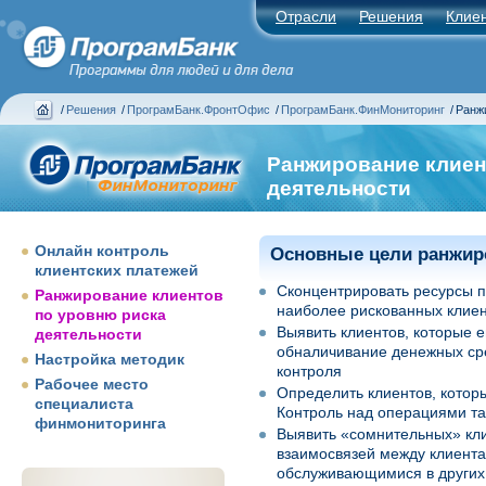
Отрасли
Решения
Клие
/
Решения
/
ПрограмБанк.ФронтОфис
/
ПрограмБанк.ФинМониторинг
/
Ранжи
Ранжирование клиен
деятельности
Онлайн контроль
Основные цели ранжир
клиентских платежей
Сконцентрировать ресурсы 
Ранжирование клиентов
наиболее рискованных клие
по уровню риска
Выявить клиентов, которые 
деятельности
обналичивание денежных сре
Настройка методик
контроля
Рабочее место
Определить клиентов, котор
специалиста
Контроль над операциями та
финмониторинга
Выявить «сомнительных» клие
взаимосвязей между клиента
обслуживающимися в других