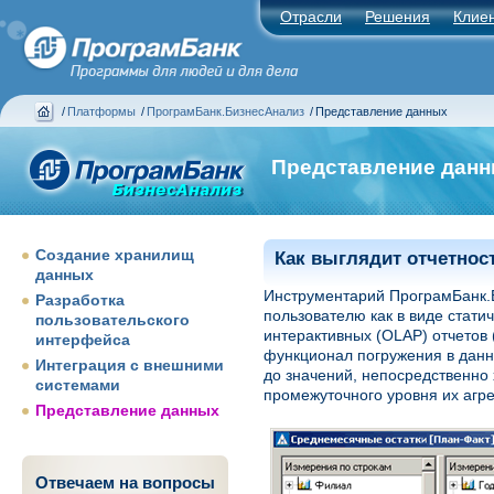
Отрасли
Решения
Клие
/
Платформы
/
ПрограмБанк.БизнесАнализ
/
Представление данных
Представление дан
Создание хранилищ
Как выглядит отчетнос
данных
Инструментарий ПрограмБанк.
Разработка
пользователю как в виде статич
пользовательского
интерактивных (OLAP) отчетов (
интерфейса
функционал погружения в данн
Интеграция с внешними
до значений, непосредственно 
системами
промежуточного уровня их агре
Представление данных
Отвечаем на вопросы