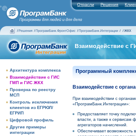
Отрасли
Решения
Клие
/
Решения
/
ПрограмБанк.ФронтОфис
/
ПрограмБанк.Интеграции
/
/
ЖКХ
Взаимодействие с Г
Архитектура комплекса
Программный комплекс
Взаимодействие с ГИС
ГМП и ГИС ЖКХ
Взаимодействие с органа
Проверка по реестру
МСП
При взаимодействии с органам
Контроль исключения
«ПрограмБанк.Интеграции»:
клиентов из ЕГРЮЛ/
ЕГРИП
Предоставляет точку подклю
власти, а также к сервисам
Цифровой профиль
агрегаторов начислений.
Другие примеры
Обеспечивает возможность в
интеграции