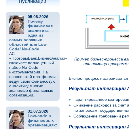
Публикации
05.08.2026
Почему
финансовая
аналитика —
одна из
самых сложных
областей для Low-
Code/ No-Code
АС
«ПрограмБанк.БизнесАнализ»
Пример бизнес-процесса в
включает полноценный
при помощи программ
набор No-Code
инструментария. На
основе этой платформы
Бизнес-процесс настраивается 
ведут свою финансовую
аналитику многие
Результат интеграции АБ
значимые финансовые
организации.
Гарантированное квитирован
Снижение расходов за счет 
по запросам государственны
31.07.2026
Low-code в
Соблюдение требований рег
финансовых
организациях:
Результат интеграции АБ