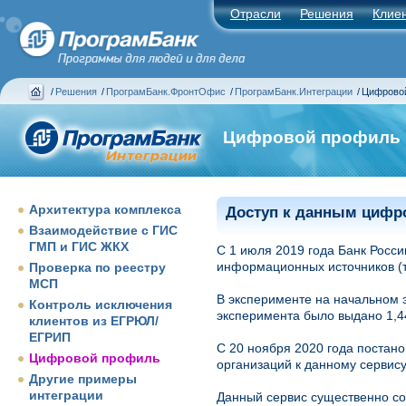
Отрасли
Решения
Клие
/
Решения
/
ПрограмБанк.ФронтОфис
/
ПрограмБанк.Интеграции
/
Цифрово
Цифровой профиль
Архитектура комплекса
Доступ к данным цифр
Взаимодействие с ГИС
ГМП и ГИС ЖКХ
С 1 июля 2019 года Банк Росс
информационных источников (т
Проверка по реестру
МСП
В эксперименте на начальном э
Контроль исключения
эксперимента было выдано 1,4
клиентов из ЕГРЮЛ/
ЕГРИП
С 20 ноября 2020 года постан
Цифровой профиль
организаций к данному сервису
Другие примеры
интеграции
Данный сервис существенно с