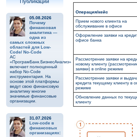
Публикации
Операция/кейс
05.08.2026
Прием нового клиента на
Почему
обслуживание в офисе
финансовая
аналитика —
Оформление заявки на кредит
одна из
офисе банка
самых сложных
областей для Low-
Code/ No-Code
АС
Рассмотрение заявки на кред
«ПрограмБанк.БизнесАнализ»
новому клиенту (рассмотрени
включает полноценный
заявки) в online режиме
набор No-Code
инструментария. На
Рассмотрение заявки и выдач
основе этой платформы
кредита текущему клиенту в on
ведут свою финансовую
режиме
аналитику многие
значимые финансовые
Обновление данных по текущ
организации.
клиенту
31.07.2026
Low-code в
финансовых
организациях: