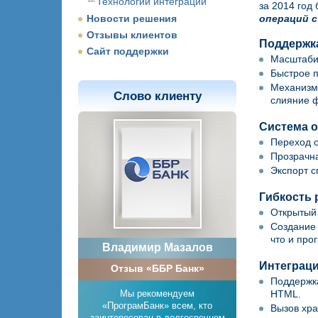
Технологии интеграции
за 2014 го
Новости решения
операций 
Отзывы клиентов
Поддержка
Сайт поддержки
Масштабир
Быстрое п
Механизмы
Слово клиенту
слияние ф
Система о
Переход о
Прозрачна
Экспорт с
Гибкость 
Открытый 
Создание 
что и про
Владимир Мазалов
Интеграци
Отзыв «ББР Банк»
Поддержка
Мы рекомендуем
HTML.
«ПрограмБанк» всем, кто
Вызов хр
заинтересован в долгосрочном