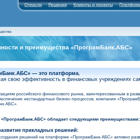
Отрасли
Решения
Клиенты и проекты
Платфор
ущества
ности и преимущества «ПрограмБанк.АБС»
мБанк.АБС» —
это платформа
,
ая свою эффективность в финансовых учреждениях сам
зациям российского финансового рынка, заинтересованным в развит
беспечение нестандартных бизнес-процессов, компания «Програм
нк.АБС».
 «ПрограмБанк.АБС» обладает следующими преимуществами:
развитие прикладных решений:
создания решений на платформе «ПрограмБанк.АБС» активно разв