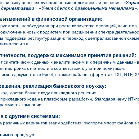
д были выпущены следующие новые подсистемы и решения:
«
Управ
с деривативами
», «
Учет сделок с драгоценными металлами
»,
 изменений в финансовой организации:
уемость, необходимая при росте количества операций, клиентов, 
одключение новых подсистем при расширении спектра деятельнос
 поддержки реструктуризации: переход к централизованной схеме
илиалов и т.д.
тчетности, поддержка механизмов принятия решений:
т синтетических данных к аналитическим и к первичным данным «в
я настройка отчетности в соответствии с учетной политикой.
писков документов в Excel, в также файлов в форматах TXT, RTF, 
решения, реализация банковского ноу-хау:
код, доступ банка к коду прикладного решения.
прикладного кода на платформе разработки, благодаря чему ИТ-п
граммисты компании.
я с другими системами:
 различных вариантов взаимодействия: экспорт-импорт файлов в 
анимых процедур.