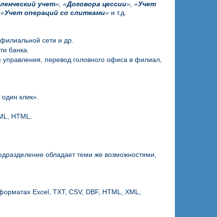
ленческий учет
», «
Договора цессии
», «
Учет
 «
Учет операций со слитками
»
и т.д.
филиальной сети и др.
ти банка.
 управления, перевод головного офиса в филиал,
 один клик».
XML, HTML.
одразделение обладает теми же возможностями,
форматах Excel, TXT, CSV, DBF, HTML, XML,