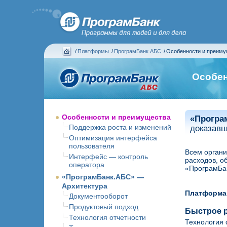
/
Платформы
/
ПрограмБанк.АБС
/
Особенности и преим
Особен
Особенности и преимущества
«Програ
Поддержка роста и изменений
доказавш
Оптимизация интерфейса
пользователя
Всем органи
Интерфейс — контроль
расходов, о
оператора
«ПрограмБа
«ПрограмБанк.АБС» —
Архитектура
Платформа
Документооборот
Продуктовый подход
Быстрое 
Технология отчетности
Технология 