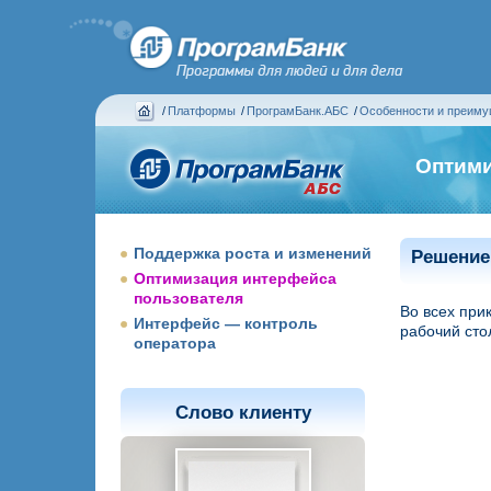
/
Платформы
/
ПрограмБанк.АБС
/
Особенности и преим
Оптими
Поддержка роста и изменений
Решение
Оптимизация интерфейса
пользователя
Во всех при
Интерфейс — контроль
рабочий стол
оператора
Слово клиенту