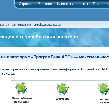
Отрасли
Решения
Клиенты и проекты
Платфор
ущества
/
Оптимизация интерфейса пользователя
зация интерфейса пользователя
 на платформе
«ПрограмБанк.АБС» — максимальное 
кладных решениях, построенных на платформе «ПрограмБанк.АБС»
 (рис. 1).