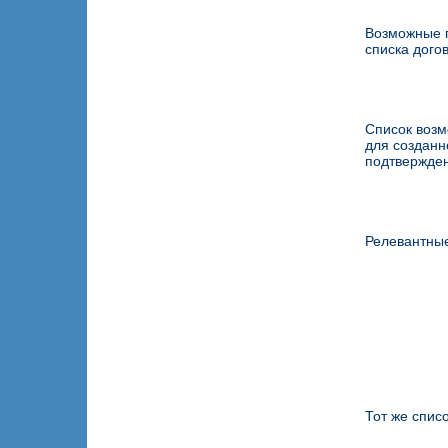
Возможные 
списка дого
Список воз
для созданн
подтвержден
Релевантные
Тот же списо