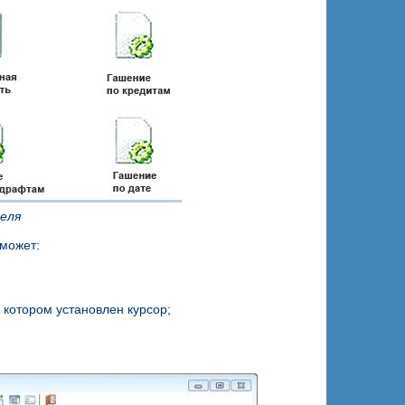
теля
 может:
 котором установлен курсор;