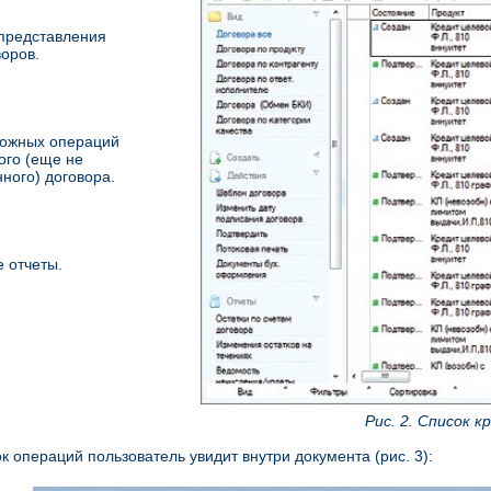
представления
воров.
можных операций
ого (еще не
ного) договора.
 отчеты.
Рис. 2. Список 
к операций пользователь увидит внутри документа (рис. 3):