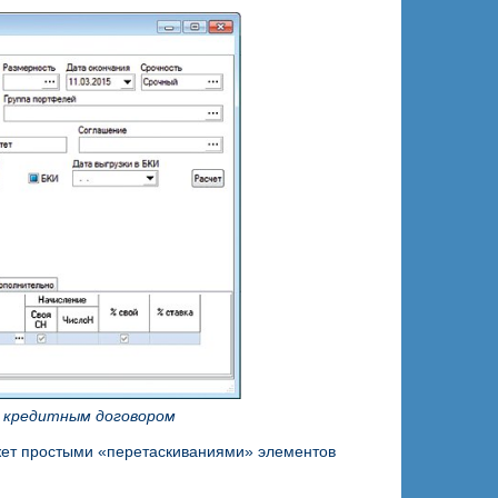
м кредитным договором
жет простыми «перетаскиваниями» элементов