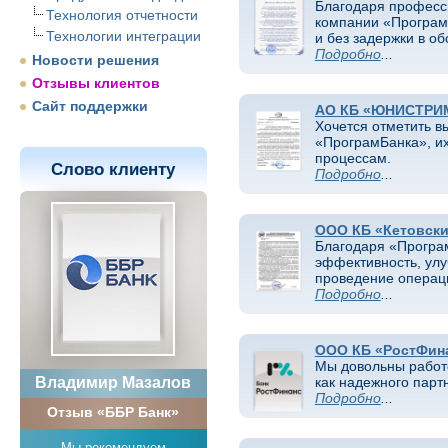
Благодаря професс
Технология отчетности
компании «Програм
Технологии интеграции
и без задержки в о
Подробно
...
Новости решения
Отзывы клиентов
Сайт поддержки
АО КБ «ЮНИСТРИ
Хочется отметить в
«ПрограмБанка», их
процессам.
Слово клиенту
Подробно
...
ООО КБ «Кетовск
Благодаря «Програм
эффективность, улу
проведение операц
Подробно
...
ООО КБ «РостФин
Мы довольны работ
Владимир Мазалов
как надежного парт
Подробно
...
Отзыв «ББР Банк»
Мы рекомендуем