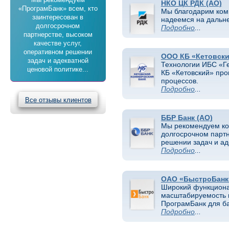
НКО ЦК РДК (АО)
«ПрограмБанк» всем, кто
Мы благодарим ком
заинтересован в
надеемся на дальн
долгосрочном
Подробно
...
партнерстве, высоком
качестве услуг,
оперативном решении
ООО КБ «Кетовск
задач и адекватной
Технологии ИБС «Г
ценовой политике...
КБ «Кетовский» про
процессов.
Подробно
...
Все отзывы клиентов
ББР Банк (АО)
Мы рекомендуем ко
долгосрочном партн
решении задач и ад
Подробно
...
ОАО «БыстроБанк
Широкий функционал
масштабируемость 
ПрограмБанк для ба
Подробно
...