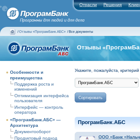
Отрасли
Решения
Клие
/
Отзывы «ПрограмБанк.АБС»
/
Все документы
Отзывы «ПрограмБа
Укажите, пожалуйста, критерий
Особенности и
преимущества
Поддержка роста и
изменений
Оптимизация интерфейса
пользователя
Интерфейс — контроль
оператора
«ПрограмБанк.АБС» —
ПрограмБанк.АБС
Архитектура
Документооборот
ООО «Банк «Нальч
Продуктовый подход