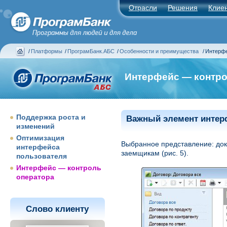
Отрасли
Решения
Клие
/
Платформы
/
ПрограмБанк.АБС
/
Особенности и преимущества
/
Интерфе
Интерфейс — контро
Поддержка роста и
Важный элемент инте
изменений
Оптимизация
Выбранное представление: док
интерфейса
заемщикам (рис. 5).
пользователя
Интерфейс — контроль
оператора
Слово клиенту