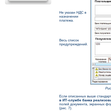
Не указан НДС в
назначении
платежа.
Весь список
предупреждений.
Рис
Если описанных выше стандарт
в ИТ-службе банка реализо
полей документа, экранных фор
(рис. 7).