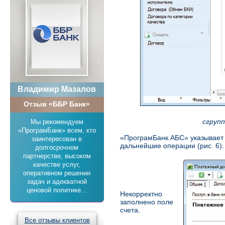
Владимир Мазалов
Отзыв «ББР Банк»
сгрупп
Мы рекомендуем
«ПрограмБанк» всем, кто
«ПрограмБанк.АБС» указывает 
заинтересован в
дальнейшие операции (рис. 6).
долгосрочном
партнерстве, высоком
качестве услуг,
оперативном решении
задач и адекватной
ценовой политике...
Некорректно
заполнено поле
счета.
Все отзывы клиентов