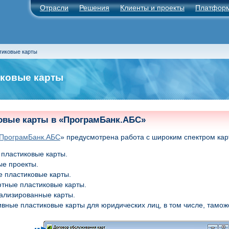
Отрасли
Решения
Клиенты и проекты
Платфор
тиковые карты
ковые карты
овые карты
в «ПрограмБанк.АБС»
ПрограмБанк.АБС
» предусмотрена работа с широким спектром карт
пластиковые карты.
е проекты.
 пластиковые карты.
тные пластиковые карты.
ализированные карты.
вные пластиковые карты для юридических лиц, в том числе, тамож