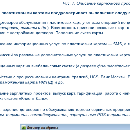
Рис. 7. Описание карточного про
 пластиковыми картами предусматривает выполнение следу
оговоров обслуживания пластиковых карт, учет всех операций по д
окировки, лимиты и др.
). Возможность привязки нескольких карт 
вии с настройками договора. Пополнение счета карты.
ление информационных услуг: по пластиковым картам — SMS, а та
миссий за различные дополнительные услуги по пластиковым карта
щенных карт на внебалансовых счетах (
в разрезе филиалов/точе
ствие с процессинговыми центрами Уралсиб, UCS, Банк Москвы, Б
таможенная карта РАУНД
) и др.
ние зарплатных проектов: выпуск карт, тарификация, работа с не
из систем «Клиент-банк».
: ведение договоров по обслуживанию торгово-сервисных предприят
ы, терминалы самообслуживания, виртуальные POS-терминал