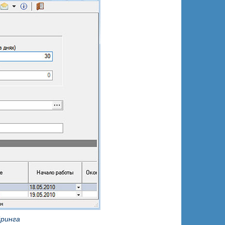
йринга