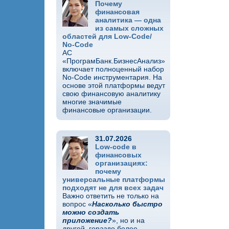
Почему
финансовая
аналитика — одна
из самых сложных
областей для Low-Code/
No-Code
АС
«ПрограмБанк.БизнесАнализ»
включает полноценный набор
No-Code инструментария. На
основе этой платформы ведут
свою финансовую аналитику
многие значимые
финансовые организации.
31.07.2026
Low-code в
финансовых
организациях:
почему
универсальные платформы
подходят не для всех задач
Важно ответить не только на
вопрос «
Насколько быстро
можно создать
приложение?
», но и на
другой, гораздо более