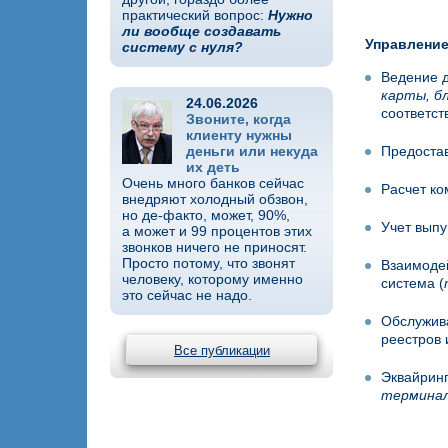
практический вопрос:
Нужно
ли вообще создавать
Управление
систему с нуля?
Ведение д
карты, бл
24.06.2026
соответст
Звоните, когда
клиенту нужны
деньги или некуда
Предостав
их деть
Очень много банков сейчас
Расчет ко
внедряют холодный обзвон,
но де-факто, может, 90%,
Учет выпу
а может и 99 процентов этих
звонков ничего не приносят.
Просто потому, что звонят
Взаимодей
человеку, которому именно
система (
это сейчас не надо.
Обслужива
реестров 
Все публикации
Эквайринг
терминал