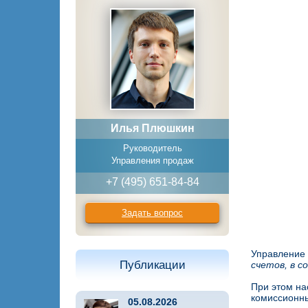
Илья Плюшкин
Руководитель
Управления продаж
+7 (495) 651-84-84
Задать вопрос
Управление 
Публикации
счетов, в с
При этом на
комиссионны
05.08.2026