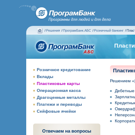
/
Решения
/
ПрограмБанк.АБС
/
Розничный банкинг
/
Плас
Пласти
Розничное кредитование
Пластик
Вклады
Решением «
Пластиковые карты
Операционная касса
Дебетные 
Зарплатны
Драгоценные металлы
Кредитные
Платежи и переводы
Овердраф
Сейфовые ячейки
Неперсон
Корпорати
Отвечаем на вопросы