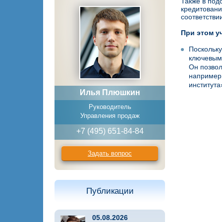
Также в под
кредитовани
соответствии
При этом у
Поскольку
ключевым
Он позвол
например
института
Илья Плюшкин
Руководитель
Управления продаж
+7 (495) 651-84-84
Задать вопрос
Публикации
05.08.2026