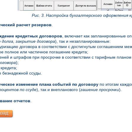
Рис. 3. Настройка бухгалтерского оформления 
ческий расчет резервов
.
ждение кредитных договоров
, включает как запланированные оп
 долга, закрытие договора
), так и незапланированные:
туризацию договора в соответствии с достигнутым соглашением ме
ое полное или частичное погашение кредита;
пеней и штрафов при просрочке в соответствии с тарифным планом 
договора
);
 кредита;
е безнадежной ссуды.
ческое изменение плана событий по договору
по итогам каждог
роцентов по ссуде
), так и внепланового (
гашение просрочки
).
вание отчетов
.
азад