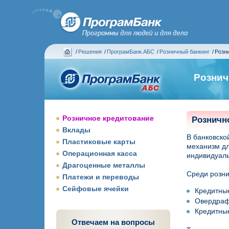
/
Решения
/
ПрограмБанк.АБС
/
Розничный банкинг
/
Розн
Рознич
Розничное кредитование
Розничн
Вклады
В банковско
Пластиковые карты
механизм дл
Операционная касса
индивидуаль
Драгоценные металлы
Среди розни
Платежи и переводы
Сейфовые ячейки
Кредитные
Овердрафт
Кредитные
Отвечаем на вопросы