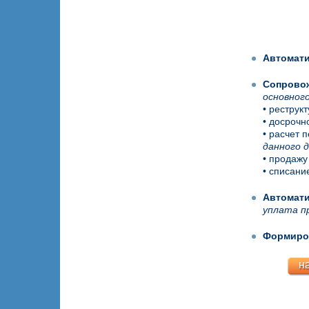
Автомати
Сопрово
основного
• реструк
• досрочн
• расчет 
данного 
• продажу
• списани
Автомати
уплата п
Формиро
н