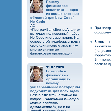
Почему
финансовая
аналитика — одна
из самых сложных
областей для Low-Code/
No-Code
АС
При настр
«ПрограмБанк.БизнесАнализ»
оформлен
включает полноценный набор
No-Code инструментария. На
основе этой платформы ведут
В момент 
свою финансовую аналитику
аннуитето
многие значимые
(
например
финансовые организации.
корректир
В нижепри
расчета п
31.07.2026
Low-code в
финансовых
организациях:
почему
универсальные платформы
подходят не для всех задач
Важно ответить не только на
вопрос «
Насколько быстро
можно создать
приложение?
», но и на
другой, гораздо более