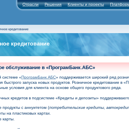
Отрасли
Решения
Клиенты и проекты
Платфор
ичное кредитование
ное кредитование
ое обслуживание в «ПрограмБанк.АБС»
й системе «
ПрограмБанк.АБС
» поддерживается широкий ряд рознич
я быстрого запуска новых продуктов. Розничное кредитование в «
ные условия для клиента на основе общего продуктового ряда.
чных кредитов в подсистеме «Кредиты и депозиты» поддерживают
 продукты с аннуитетом (
потребительские кредиты, автокреди
ы на пластиковых картах.
 карты.