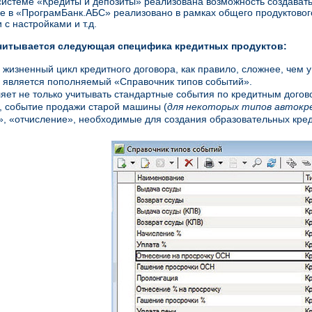
системе «Кредиты и депозиты» реализована возможность создават
е в «ПрограмБанк.АБС» реализовано в рамках общего продуктового
 с настройками и т.д.
читывается следующая специфика кредитных продуктов:
 жизненный цикл кредитного договора, как правило, сложнее, чем у
 является пополняемый «Справочник типов событий».
яет не только учитывать стандартные события по кредитным догов
, событие продажи старой машины (
для некоторых типов автокр
», «отчисление», необходимые для создания образовательных кред