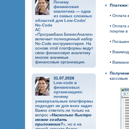
Почему
Платежи:
финансовая
аналитика — одна
• Оплата 
из самых сложных
областей для Low-Code/
No-Code
• Оплата 
АС
покупки в
«ПрограмБанк.БизнесАнализ»
включает полноценный набор
• Погашен
No-Code инструментария. На
основе этой платформы ведут
• Взаимод
свою финансовую аналитику
многие значимые
финансовые организации.
• Взимани
Получени
31.07.2026
кассовым 
Low-code в
финансовых
организациях:
почему
универсальные платформы
подходят не для всех задач
Важно ответить не только на
вопрос «
Насколько быстро
можно создать
приложение?
», но и на
другой, гораздо более