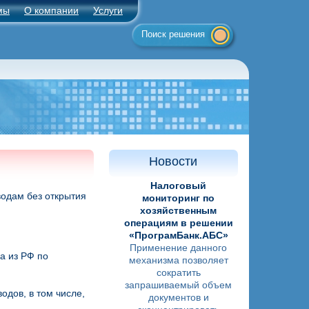
мы
О компании
Услуги
Поиск решения
Новости
Налоговый
одам без открытия
мониторинг по
хозяйственным
операциям в решении
«ПрограмБанк.АБС»
Применение данного
а из РФ по
механизма позволяет
сократить
запрашиваемый объем
дов, в том числе,
документов и