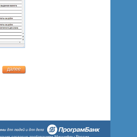
далее
ация согласно требованиям Минцифры России