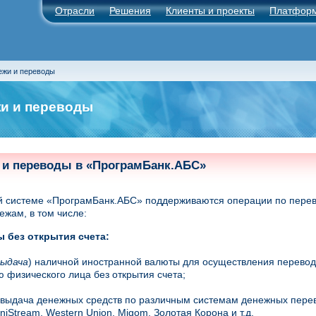
Отрасли
Решения
Клиенты и проекты
Платфор
ежи и переводы
и и переводы
 и переводы
в
«ПрограмБанк.АБС»
й системе «ПрограмБанк.АБС» поддерживаются операции по перев
ежам, в том числе:
 без открытия счета:
выдача
) наличной иностранной валюты для осуществления перевод
 физического лица без открытия счета;
 выдача денежных средств по различным системам денежных перево
UniStream, Western Union, Migom, Золотая Корона и т.д.