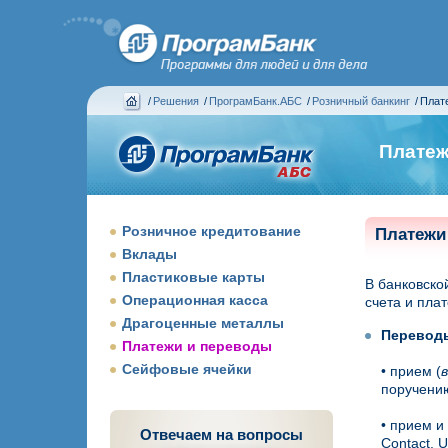
/
Решения
/
ПрограмБанк.АБС
/
Розничный банкинг
/
Плат
Платеж
Розничное кредитование
Платежи
Вклады
Пластиковые карты
В банковско
Операционная касса
счета и плат
Драгоценные металлы
Переводы
Платежи и переводы
Сейфовые ячейки
• прием (
поручению
• прием и
Отвечаем на вопросы
Contact, 