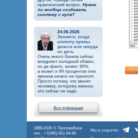
практический вопрос:
Нужно
ли вообще создавать
систему с нуля?
24.06.2026
Звоните, когда
клиенту нужны
деньги или некуда
их деть
Очень много банков сейчас
внедряют холодный обзвон,
но де-факто, может, 90%,
наз
а может и 99 процентов этих
звонков ничего не приносят.
Просто потому, что звонят
человеку, которому именно
это сейчас не надо.
Все публикации
1989-2026 © ПрограмБанк
Мы в соцсетях:
тел.: +7(495) 651-84-84