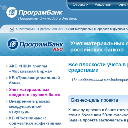
Отрасли
Решения
Клие
/
Платформы
/
ПрограмБанк.АБС
/
Учет материальных средств в крупном б
Учет материальных 
российских банков
Все плоскости учета 
АКБ «НКЦ» группы
средствами
«Московская биржа»
КБ «Транснациональный
По соображениям конфиденциал
банк»
Учет материальных
средств в крупном банке
Бизнес-цель проекта
Внедрение в рамках
международной
К началу проекта в банке отс
структуры
этом в более чем 50-ти филиал
КБ «РостФинанс»:
Задача проекта заключалась в 
совместная эффективная