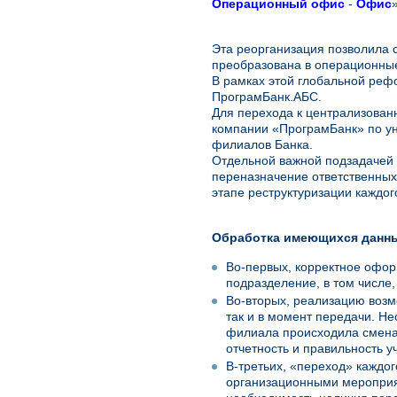
Операционный офис
-
Офис
»
Эта реорганизация позволила 
преобразована в операционны
В рамках этой глобальной реф
ПрограмБанк.АБС.
Для перехода к централизован
компании «ПрограмБанк» по ун
филиалов Банка.
Отдельной важной подзадачей 
переназначение ответственных
этапе реструктуризации каждо
Обработка имеющихся данны
Во-первых, корректное офор
подразделение, в том числе,
Во-вторых, реализацию возм
так и в момент передачи. Не
филиала происходила смена
отчетность и правильность у
В-третьих, «переход» каждо
организационными мероприят