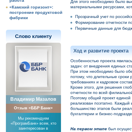
работа
Для этого необходимо было вы
материальными ресурсами, кот
«Камский горизонт»:
построение продуктовой
Прозрачный учет по российск
фабрики
Формирование отчетности п
Первичные данные для бюдж
Слово клиенту
Ход и развитие проекта
Особенностью проекта явилась
задач: от внедрения единых ст
При этом необходимо было обес
потому, что длительные сроки
требованиях и кадровом составе
Кроме этого, для решения гло
отчетности по всей филиальной
Поэтому общий проект единой
Владимир Мазалов
реализован поэтапно. Каждый и
Отзыв «ББР Банк»
большинство этапов были реал
бухгалтерии и бизнес-подразде
Мы рекомендуем
«ПрограмБанк» всем, кто
заинтересован в
На первом этапе
был осущест