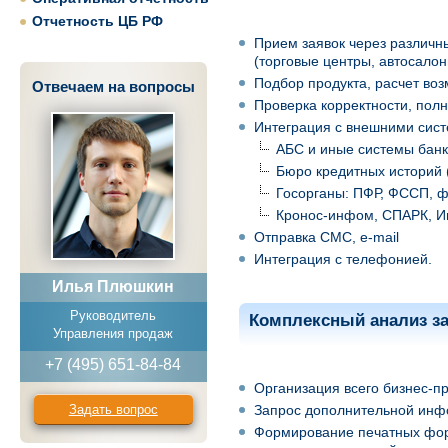
Отчетность ЦБ РФ
Прием заявок через различн
(торговые центры, автосалон
Подбор продукта, расчет во
Отвечаем на вопросы
Проверка корректности, пол
Интеграция с внешними сист
АБС и иные системы банк
Бюро кредитных историй 
Госорганы: ПФР, ФССП, ф
Кронос-инфом, СПАРК, Ин
Отправка СМС, e-mail
Интеграция с телефонией.
Илья Плюшкин
Руководитель
Комплексный анализ за
Управления продаж
+7 (495) 651-84-84
Организация всего бизнес-п
Задать вопрос
Запрос дополнительной инф
Формирование печатных форм