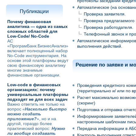
протоколы заседаний кредитн
Автоматическое (на основан
Публикации
Проверка заявителя.
Проверка предлагаемого 
Почему финансовая
аналитика — одна из самых
Проверка работодателя.
сложных областей для
Телефонный звонок и про
Low-Code/ No-Code
Автоматическое информирова
АС
«ПрограмБанк.БизнесАнализ»
выполнения действий.
включает полноценный набор
No-Code инструментария. На
основе этой платформы ведут
Решение по заявке и м
свою финансовую аналитику
многие значимые
финансовые организации.
Low-code в финансовых
Проведения кредитного коми
организациях: почему
(территориально и/ или по в
универсальные платформы
Расчет максимально возможн
подходят не для всех задач
(скоринг)
Важно ответить не только на
вопрос «
Насколько быстро
Подготовка и отправка отчет
можно создать
Информирование заявителей 
приложение?
», но и на
настроенным шаблонам письм
другой, гораздо более
практический вопрос:
Нужно
Передача информации в АБС
ли вообще создавать
Контроль выполнения ответс