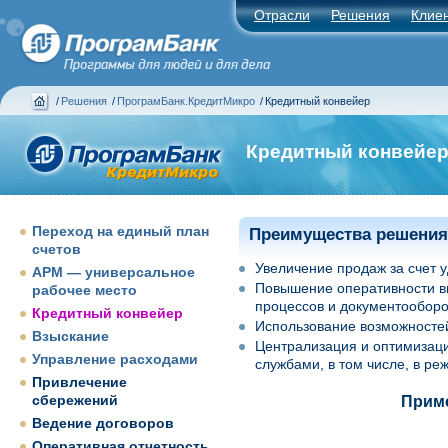
Отрасли
Решения
Клие
/
Решения
/
ПрограмБанк.КредитМикро
/
Кредитный конвейер
Кредитный конвейе
Переход на единый план
Преимущества решения
счетов
Увеличение продаж за счет у
АРМ — универсальное
Повышение оперативности вы
рабочее место
процессов и документооборо
Кредитный конвейер
Использование возможностей
Взыскание
Централизация и оптимизаци
Управление расходами
службами, в том числе, в р
Привлечение
сбережений
Приме
Ведение договоров
Оперативная отчетность