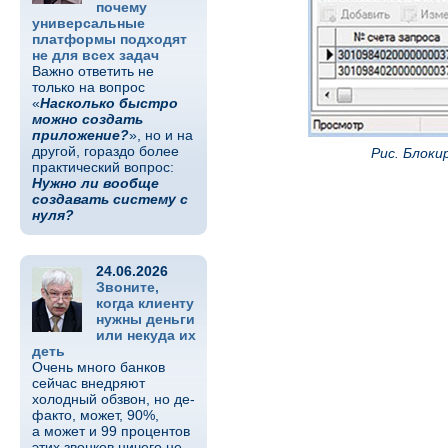
почему
универсальные
платформы подходят
не для всех задач
Важно ответить не
только на вопрос
«
Насколько быстро
можно создать
приложение?
», но и на
другой, гораздо более
Рис. Блоки
практический вопрос:
Нужно ли вообще
создавать систему с
нуля?
24.06.2026
Звоните,
когда клиенту
нужны деньги
или некуда их
деть
Очень много банков
сейчас внедряют
холодный обзвон, но де-
факто, может, 90%,
а может и 99 процентов
этих звонков ничего не