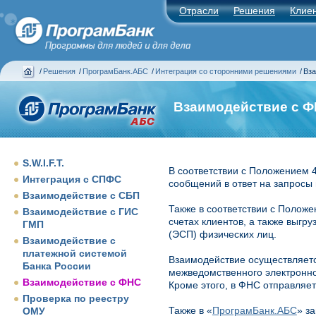
Отрасли
Решения
Клие
/
Решения
/
ПрограмБанк.АБС
/
Интеграция со сторонними решениями
/
Вза
Взаимодействие с 
S.W.I.F.T.
В соответствии с Положением 
Интеграция с СПФС
сообщений в ответ на запросы 
Взаимодействие с СБП
Также в соответствии с Полож
Взаимодействие с ГИС
счетах клиентов, а также выг
ГМП
(ЭСП) физических лиц.
Взаимодействие с
платежной системой
Взаимодействие осуществляется
Банка России
межведомственного электронно
Взаимодействие с ФНС
Кроме этого, в ФНС отправляе
Проверка по реестру
Также в «
ПрограмБанк.АБС
» з
ОМУ