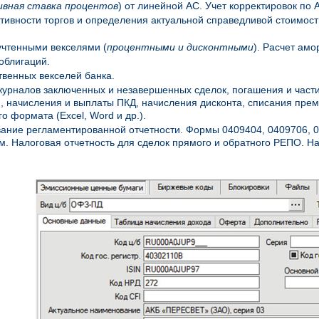
вная ставка процентов
) от линейной АС. Учет корректировок по 
тивности торгов и определения актуальной справедливой стоимост
учтенными векселями (
процентными и дисконтными
). Расчет ам
облигаций.
твенных векселей банка.
урналов заключенных и незавершенных сделок, погашения и част
, начисления и выплаты ПКД, начисления дисконта, списания прем
о формата (Excel, Word и др.).
ние регламентированной отчетности. Формы 0409404, 0409706, 0
м. Налоговая отчетность для сделок прямого и обратного РЕПО. 