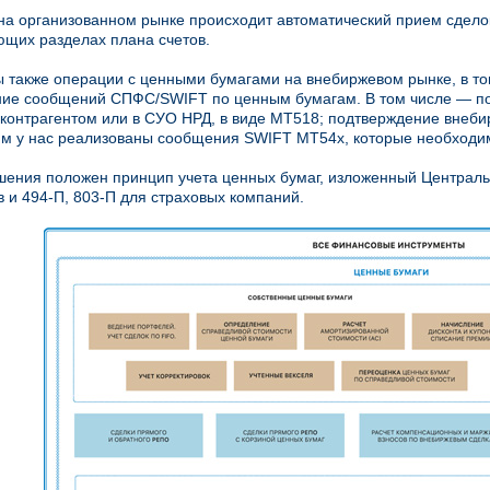
на организованном рынке происходит автоматический прием сделок
ющих разделах плана счетов.
 также операции с ценными бумагами на внебиржевом рынке, в то
ие сообщений СПФС/SWIFT по ценным бумагам. В том числе — по
контрагентом или в СУО НРД, в виде MT518; подтверждение внеби
им у нас реализованы сообщения SWIFT MT54х, которые необход
шения положен принцип учета ценных бумаг, изложенный Централь
в и 494-П, 803-П для страховых компаний.