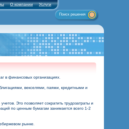
мы
О компании
Услуги
Поиск решения
аг в финансовых организациях.
блигациями, векселями, паями, кредитными и
учетов. Это позволяет сократить трудозатраты и
раций по ценным бумагам занимается всего 1-2
небиржевом рынке.