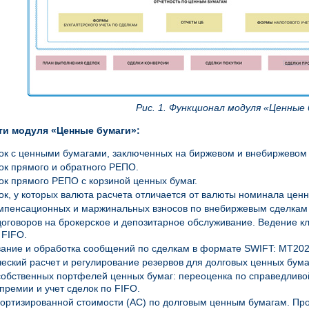
Рис. 1. Функционал модуля «Ценные
и модуля «Ценные бумаги»:
ок с ценными бумагами, заключенных на биржевом и внебиржевом
ок прямого и обратного РЕПО.
ок прямого РЕПО с корзиной ценных бумаг.
ок, у которых валюта расчета отличается от валюты номинала ценн
омпенсационных и маржинальных взносов по внебиржевым сделкам
оговоров на брокерское и депозитарное обслуживание. Ведение к
 FIFO.
ание и обработка сообщений по сделкам в формате SWIFT: МТ202
еский расчет и регулирование резервов для долговых ценных бума
обственных портфелей ценных бумаг: переоценка по справедливой
премии и учет сделок по FIFO.
ортизированной стоимости (АС) по долговым ценным бумагам. Пр