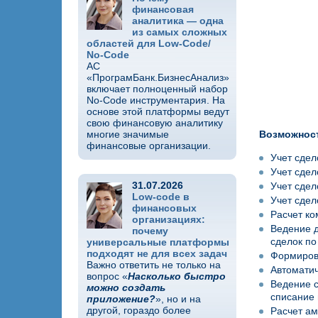
финансовая
аналитика — одна
из самых сложных
областей для Low-Code/
No-Code
АС
«ПрограмБанк.БизнесАнализ»
включает полноценный набор
No-Code инструментария. На
основе этой платформы ведут
свою финансовую аналитику
многие значимые
Возможност
финансовые организации.
Учет сдел
Учет сдел
31.07.2026
Учет сдел
Low-code в
Учет сдел
финансовых
Расчет к
организациях:
Ведение д
почему
сделок по
универсальные платформы
подходят не для всех задач
Формиров
Важно ответить не только на
Автоматич
вопрос «
Насколько быстро
Ведение с
можно создать
списание 
приложение?
», но и на
другой, гораздо более
Расчет ам