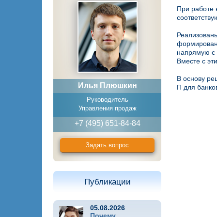
При работе 
соответству
Реализованы
формирован
напрямую с 
Вместе с эт
В основу ре
Илья Плюшкин
П для банко
Руководитель
Управления продаж
+7 (495) 651-84-84
Задать вопрос
Публикации
05.08.2026
Почему