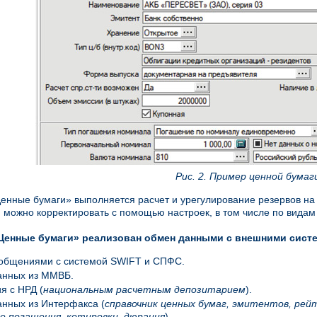
Рис. 2. Пример ценной бумаг
енные бумаги» выполняется расчет и урегулирование резервов на 
 можно корректировать с помощью настроек, в том числе по видам 
Ценные бумаги» реализован обмен данными с внешними сист
общениями с системой SWIFT и СПФС.
анных из ММВБ.
я с НРД (
национальным расчетным депозитарием
).
нных из Интерфакса (
справочник ценных бумаг, эмитентов, рейт
е погашения, котировки, дюрация
).