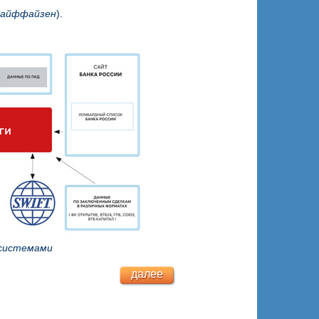
Райффайзен
).
 системами
далее