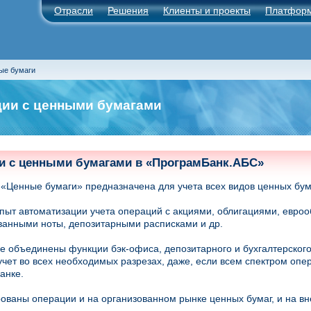
Отрасли
Решения
Клиенты и проекты
Платфор
ые бумаги
ии с ценными бумагами
и с ценными бумагами в «ПрограмБанк.АБС»
«Ценные бумаги» предназначена для учета всех видов ценных бум
ыт автоматизации учета операций с акциями, облигациями, евроо
ванными ноты, депозитарными расписками и др.
е объединены функции бэк-офиса, депозитарного и бухгалтерского 
учет во всех необходимых разрезах, даже, если всем спектром опе
анке.
ованы операции и на организованном рынке ценных бумаг, и на в