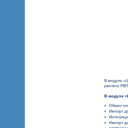
В модуле «Ц
расчета РВП
В модуле «
Обмен со
Импорт д
Интеграци
Импорт да
частичны