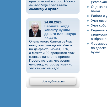
практический вопрос:
Нужно
(
эффекти
ли вообще создавать
Оценка ак
систему с нуля?
банка.
Работа с 
Учет евро
24.06.2026
Учет собс
Звоните, когда
клиенту нужны
Ведение ж
деньги или некуда
стоимости
их деть
выбранног
Очень много банков сейчас
Формирова
внедряют холодный обзвон,
по сделка
но де-факто, может, 90%,
бумаг.
а может и 99 процентов этих
звонков ничего не приносят.
Просто потому, что звонят
человеку, которому именно
это сейчас не надо.
Все публикации