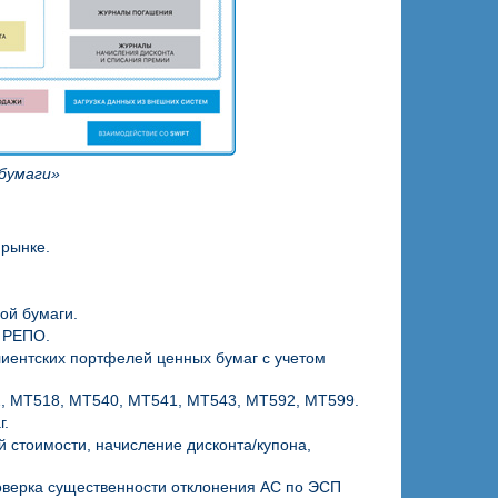
 бумаги»
 рынке.
ой бумаги.
 РЕПО.
лиентских портфелей ценных бумаг с учетом
, МТ518, МТ540, МТ541, МТ543, МТ592, МТ599.
г.
 стоимости, начисление дисконта/купона,
оверка существенности отклонения АС по ЭСП