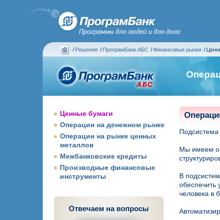
/
Решения
/
ПрограмБанк.АБС
/
Финансовые рынки
/
Ценн
Операц
Ценные бумаги
Операци
Операции на денежном рынке
Подсистема 
Операции на рынке ценных
металлов
Мы имеем оп
Межбанковские кредиты
структуриро
Производные финансовые
В подсистем
инструменты
обеспечить 
человека в б
Отвечаем на вопросы
Автоматизир