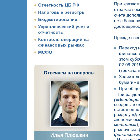
При кратком
Отчетность ЦБ РФ
отражает ос
Налоговые регистры
счета допол
Бюджетирование
не с банков
достовернос
Управленческий учет и
отчетность
Прежде всег
Контроль операций на
финансовых рынках
Переход н
МСФО
финансов 
этом субс
02.09.201
(трехзнач
Отвечаем на вопросы
Значитель
бумаги» в
При общем
- Три разде
(«Внеоборо
сведены в о
естественно,
разделу
«Де
экономическ
металлы
»)
различные 
финансовы
Илья Плюшкин
- На следую