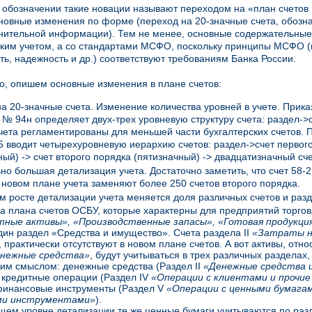
 обозначении такие новации называют переходом на «план счетов 
новные изменения по форме (переход на 20-значные счета, обозн
нительной информации). Тем не менее, основные содержательные
ским учетом, а со стандартами МСФО, поскольку принципы МСФО (
ть, надежность и др.) соответствуют требованиям Банка России.
о, опишем основные изменения в плане счетов:
а 20-значные счета. Изменение количества уровней в учете. Прик
№ 94н определяет двух-трех уровневую структуру счета: раздел->с
чета регламентированы для меньшей части бухгалтерских счетов. 
5 вводит четырехуровневую иерархию счетов: раздел->счет первог
ный) -> счет второго порядка (пятизначный) -> двадцатизначный сче
но большая детализация учета. Достаточно заметить, что счет 58-
 новом плане учета заменяют более 250 счетов второго порядка.
 росте детализации учета меняется доля различных счетов и разд
ла плана счетов ОСБУ, которые характерны для предприятий торгов
тные активы», «Производственные запасы», «Готовая продукция
дин раздел «Средства и имущество». Счета раздела II
«Затраты н
 практически отсутствуют в новом плане счетов. А вот активы, отн
нежные средства»
, будут учитываться в трех различных разделах, 
им смыслом: денежные средства (Раздел II
«Денежные средства и
, кредитные операции (Раздел IV
«Операции с клиентами и прочие
финансовые инструменты (Раздел V
«Операции с ценными бумага
ми инструментами»
).
щем уровне детализации те же ценные бумаги учитываются по раз