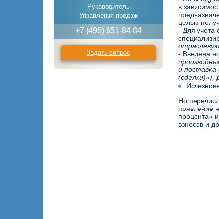
Руководитель
в зависимос
предназначе
Управления продаж
целью получ
+7 (495) 651-84-84
- Для учета
специализи
отраслевую
Задать вопрос
- Введена но
производны
и поставка 
(сделки)»),
д
Исчезнове
Но перечисл
появление н
процента» и
взносов и д