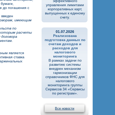
эффективного
 бумаги,
управления лимитами
е до погашения с
корпоративных карт,
выпущенных к единому
 введен
счету.
оговорам, имеющим
ельств по
01.07.2026
 которым расчеты
Реализована
 договора
подготовка данных по
ментам.
счетам доходов и
расходов для
налогового
жным является
мониторинга
ктивная ставка
В рамках задачи по
маржинальных
развитию системы
внедрен механизм
гармонизации
справочников ФНС для
налогового
мониторинга группы
Сервисов 34 «Сервисы
по регистрам».
Все новости