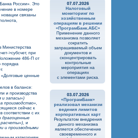
07.07.2026
Банка России». Это
Налоговый
ачение в номере
мониторинг по
 новации связаны
хозяйственным
полнота,
операциям в решении
«ПрограмБанк.АБС»
Применение данного
механизма позволяет
сократить
аз Министерства
запрашиваемый объем
чет->субсчет, при
документов и
сконцентрировать
Положение 486-П от
контрольные
о порядка
мероприятия на
т.
операциях
2 «Долговые ценные
с элементами риска.
елов в балансе:
ли и производства
03.07.2026
 и запасы»)
«ПрограмБанк»
а производство»,
реализовал механизм
осящиеся сейчас к
ведения лимитов
в соответствии с их
корпоративных карт
 драгоценные
Результатом внедрения
 расчеты»),
и
данного механизма
ми и производными
является обеспечение
своевременного и
личным категориям,