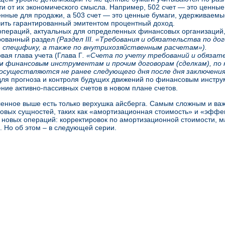
ти от их экономического смысла. Например, 502 счет — это ценные
нные для продажи, а 503 счет — это ценные бумаги, удерживаемы
ить гарантированный эмитентом процентный доход.
 операций, актуальных для определенных финансовых организаций,
рованный раздел
(Раздел III. «Требования и обязательства по д
 специфику, а также по внутрихозяйственным расчетам»).
вая глава учета (Глава Г
. «Счета по учету требований и обязат
м финансовым инструментам и прочим договорам (сделкам), по
осуществляются не ранее следующего дня после дня заключения
ля прогноза и контроля будущих движений по финансовым инстру
ние активно-пассивных счетов в новом плане счетов.
енное выше есть только верхушка айсберга. Самым сложным и ва
овых сущностей, таких как «амортизационная стоимость» и «эффе
 новых операций: корректировок по амортизационной стоимости, 
р. Но об этом – в следующей серии.