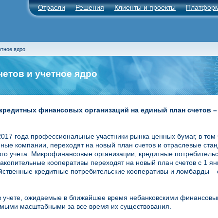
Отрасли
Решения
Клиенты и проекты
Платфор
етное ядро
четов и учетное ядро
кредитных финансовых организаций на единый план счетов 
2017 года профессиональные участники рынка ценных бумаг, в том
ные компании, переходят на новый план счетов и отраслевые ста
ого учета. Микрофинансовые организации, кредитные потребительс
копительные кооперативы переходят на новый план счетов с 1 ян
йственные кредитные потребительские кооперативы и ломбарды – 
 учете, ожидаемые в ближайшее время небанковскими финансовы
мыми масштабными за все время их существования.