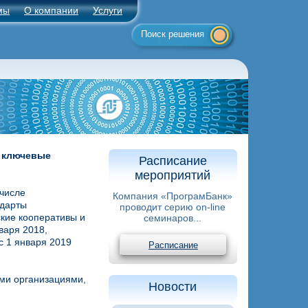
мы
О компании
Услуги
Поиск решения
– ключевые
Расписание
мероприятий
 числе
Компания «ПрограмБанк»
ндарты
проводит серию on-line
кие кооперативы и
семинаров...
варя 2018,
с 1 января 2019
Расписание
ми организациями,
Новости