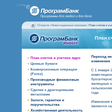
/
Отрасли
/
Инвестиционные компании
/
План счетов и уч
План с
Переход не
План счетов и учетное ядро
изменения
Ценные бумаги
Конверсионные операции
С 1 января 
(Forex)
инвестицион
бухгалтерск
Производные финансовые
жилищные на
инструменты
сельскохозя
Сделки с драгоценными
года.
металлами
Залоги, гарантии и
Изменения в
поручительства
являются са
Хозяйственная деятельность