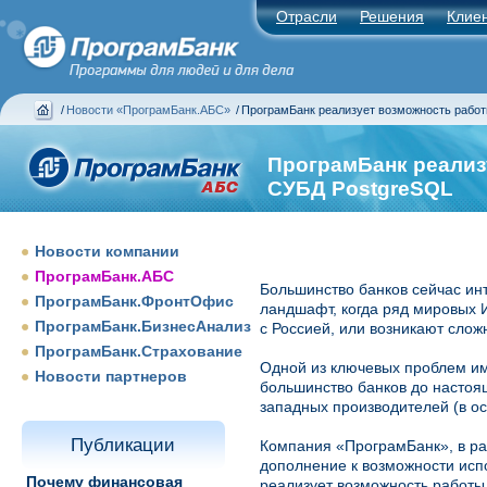
Отрасли
Решения
Клие
/
Новости «ПрограмБанк.АБС»
/
ПрограмБанк реализует возможность рабо
ПрограмБанк реализ
СУБД PostgreSQL
Новости компании
ПрограмБанк.АБС
Большинство банков сейчас инт
ПрограмБанк.ФронтОфис
ландшафт, когда ряд мировых 
ПрограмБанк.БизнесАнализ
с Россией, или возникают сложн
ПрограмБанк.Страхование
Одной из ключевых проблем и
Новости партнеров
большинство банков до насто
западных производителей (в ос
Публикации
Компания «ПрограмБанк», в р
дополнение к возможности ис
Почему финансовая
реализует возможность работы