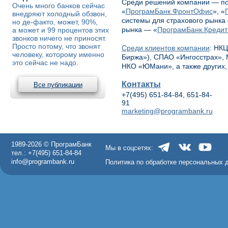
Среди решений компании — по
Очень много банков сейчас
«
ПрограмБанк.ФронтОфис
», «
внедряют холодный обзвон,
системы для страхового рынка
но де-факто, может, 90%,
рынка — «
ПрограмБанк.Креди
а может и 99 процентов этих
звонков ничего не приносят.
Просто потому, что звонят
Среди клиентов компании
: НК
человеку, которому именно
Биржа»), СПАО «Ингосстрах», 
это сейчас не надо.
НКО «ЮМани», а также других,
Контакты
Все публикации
+7(495) 651-84-84, 651-84-
91
marketing@programbank.ru
1989-2026 © ПрограмБанк
Мы в соцсетях:
тел.: +7(495) 651-84-84
info@programbank.ru
Политика по обработке персональных 