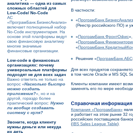
аналитика — одна из самых
сложных областей для
В частности:
Low-Code/ No-Code
АС
«
ПрограмБанк.БизнесАнализ
«ПрограмБанк.БизнесАнализ»
(Реестр российского ПО) и 
включает полноценный набор
No-Code инструментария. На
основе этой платформы ведут
«
ПрограмБанк.ФронтОфис
»,
свою финансовую аналитику
«
ПрограмБанк.Финмонитори
многие значимые
«
ПрограмБанк.КредитныйКо
финансовые организации.
Решение «
ПрограмБанк.АБС
Low-code в финансовых
организациях: почему
Для всех продуктов сохраняет
универсальные платформы
в том числе Oracle и MS SQL Se
подходят не для всех задач
Важно ответить не только на
Клиенты компании имеют возм
вопрос «
Насколько быстро
заменять его по мере необход
можно создать
приложение?
», но и на
другой, гораздо более
практический вопрос:
Нужно
Справочная информация
ли вообще создавать
Компания «ПрограмБанк»
явля
систему с нуля?
и работает на этом рынке 32 г
российских поставщиков банко
Звоните, когда клиенту
(
IBS Sales League Table
).
нужны деньги или некуда
их деть