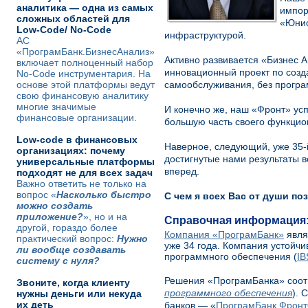
аналитика — одна из самых
импор
сложных областей для
«Юнис
Low-Code/ No-Code
инфраструктурой.
АС
«ПрограмБанк.БизнесАнализ»
Активно развивается «Бизнес 
включает полноценный набор
инновационный проект по созд
No-Code инструментария. На
основе этой платформы ведут
самообслуживания, без програ
свою финансовую аналитику
многие значимые
И конечно же, наш «Фронт» ус
финансовые организации.
большую часть своего функцио
Low-code в финансовых
Наверное, следующий, уже 35-
организациях: почему
достигнутые нами результаты в
универсальные платформы
вперед.
подходят не для всех задач
Важно ответить не только на
вопрос «
Насколько быстро
С чем я всех Вас от души по
можно создать
приложение?
», но и на
Справочная информация
другой, гораздо более
Компания «ПрограмБанк»
явля
практический вопрос:
Нужно
уже 34 года. Компания устойчи
ли вообще создавать
программного обеспечения (
IB
систему с нуля?
Решения «ПрограмБанка» соот
Звоните, когда клиенту
программного обеспечения
). 
нужны деньги или некуда
их деть
банков — «
ПрограмБанк.Фрон