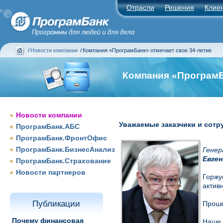
Отрасли
Решения
Клие
/
Новости компании
/
Компания «ПрограмБанк» отмечает свое 34-летие
Компания «ПрограмБ
Новости компании
Уважаемые заказчики и сот
ПрограмБанк.АБС
ПрограмБанк.ФронтОфис
ПрограмБанк.БизнесАнализ
Генер
Евген
ПрограмБанк.Страхование
Новости партнеров
Горжу
актив
Публикации
Проше
Почему финансовая
Наше 