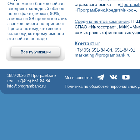
Очень много банков сейчас
страхового рынка — «
ПрограмБ
внедряют холодный обзвон,
«
ПрограмБанк.КредитМикро
».
но де-факто, может, 90%,
а может и 99 процентов этих
Среди клиентов компании
: НКЦ
звонков ничего не приносят.
СПАО «Ингосстрах», МФК «МигК
Просто потому, что звонят
самых разных финансовых учр
человеку, которому именно
это сейчас не надо.
Контакты:
+7(495) 651-84-84, 651-84-91
Все публикации
marketing@programbank.ru
1989-2026 © ПрограмБанк
Мы в соцсетях:
тел.: +7(495) 651-84-84
info@programbank.ru
Политика по обработке персональных 