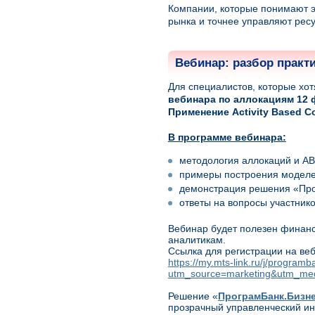
Компании, которые понимают э
рынка и точнее управляют рес
Вебинар: разбор практ
Для специалистов, которые хот
вебинара по аллокациям
12 
Применение Activity Based C
В программе вебинара:
методология аллокаций и AB
примеры построения моделе
демонстрация решения «Про
ответы на вопросы участнико
Вебинар будет полезен финанс
аналитикам.
Ссылка для регистрации на ве
https://my.mts-link.ru/j/progra
utm_source=marketing&utm_me
Решение «
ПрограмБанк.Бизн
прозрачный управленческий инс