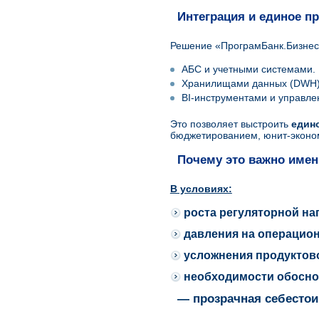
Интеграция и единое п
Решение «ПрограмБанк.БизнесА
АБС и учетными системами.
Хранилищами данных (DWH)
BI-инструментами и управле
Это позволяет выстроить
един
бюджетированием, юнит-эконо
Почему это важно имен
В условиях:
роста регуляторной на
давления на операцио
усложнения продуктов
необходимости обосно
— прозрачная себесто