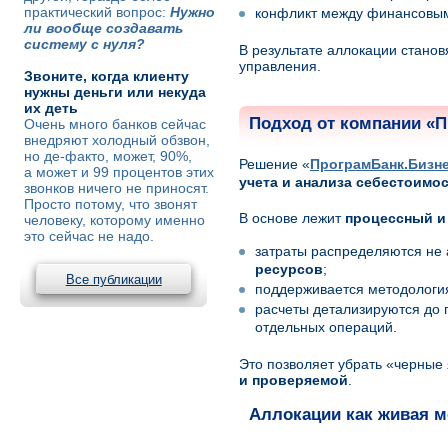
практический вопрос:
Нужно
конфликт между финансовым
ли вообще создавать
систему с нуля?
В результате аллокации стано
управления.
Звоните, когда клиенту
нужны деньги или некуда
их деть
Подход от компании «П
Очень много банков сейчас
внедряют холодный обзвон,
но де-факто, может, 90%,
Решение «
ПрограмБанк.Бизн
а может и 99 процентов этих
учета и анализа себестоимо
звонков ничего не приносят.
Просто потому, что звонят
В основе лежит
процессный и
человеку, которому именно
это сейчас не надо.
затраты распределяются не 
ресурсов
;
Все публикации
поддерживается методолог
расчеты детализируются до п
отдельных операций.
Это позволяет убрать «черные
и проверяемой
.
Аллокации как живая м