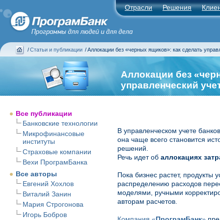
Отрасли
Решения
Клие
/
Статьи и публикации
/
Аллокации без «черных ящиков»: как сделать упра
Аллокации без «черн
управленческий уче
Все публикации
Банковские технологии
В управленческом учете банко
Микрофинансовые
она чаще всего становится ис
институты
решений.
Страховые компании
Речь идет об
аллокациях затр
Вехи ПрограмБанка
Все авторы
Пока бизнес растет, продукты 
Евгений Хохлов
распределению расходов перес
моделями, ручными корректир
Виталий Занин
авторам расчетов.
Мария Строгонова
Игорь Бобров
Компания «
ПрограмБанк
»
пре