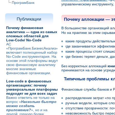
ПрограмБанк
управленческому инструменту,
Публикации
Почему аллокации — э
Почему финансовая
В большинстве организаций ал
аналитика — одна из самых
Но на практике за этим скрыва
сложных областей для
Low-Code/ No-Code
какие продукты действительн
АС
где заканчивается эффектив
«ПрограмБанк.БизнесАнализ»
какие процессы стоят слишк
включает полноценный набор
No-Code инструментария. На
где бизнес теряет деньги, д
основе этой платформы ведут
свою финансовую аналитику
Без корректных аллокаций
юни
многие значимые
принимаются на основе усред
финансовые организации.
Типичные проблемы кл
Low-code в финансовых
организациях: почему
универсальные платформы
Финансовые службы банков и Р
подходят не для всех задач
Важно ответить не только на
распределение затрат «по п
вопрос «
Насколько быстро
ручные модели, которые сло
можно создать
отсутствие прозрачности: п
приложение?
», но и на
невозможность быстро перес
другой, гораздо более