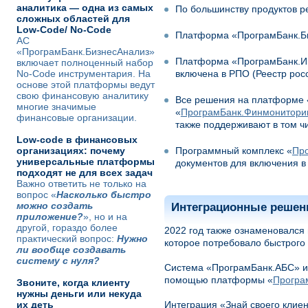
аналитика — одна из самых
По большинству продуктов р
сложных областей для
Low-Code/ No-Code
Платформа «ПрограмБанк.Би
АС
«ПрограмБанк.БизнесАнализ»
Платформа «ПрограмБанк.Инт
включает полноценный набор
No-Code инструментария. На
включена в РПО (Реестр рос
основе этой платформы ведут
свою финансовую аналитику
Все решения на платформе 
многие значимые
«
ПрограмБанк.Финмонитори
финансовые организации.
также поддерживают в том ч
Low-code в финансовых
организациях: почему
Программный комплекс «
Пр
универсальные платформы
документов для включения в
подходят не для всех задач
Важно ответить не только на
вопрос «
Насколько быстро
можно создать
Интеграционные решен
приложение?
», но и на
другой, гораздо более
2022 год также ознаменовался
практический вопрос:
Нужно
которое потребовало быстрого
ли вообще создавать
систему с нуля?
Система «ПрограмБанк.АБС» и 
помощью платформы «
Програ
Звоните, когда клиенту
нужны деньги или некуда
их деть
Интеграция «Знай своего клие