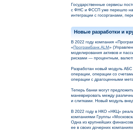
Государственные сервисы пост
с ФНС и ФССП уже перешло на
интеграции с госорганами, пер
Новые разработки и к
В 2022 году компания «Програ
«
ПрограмБанк.ALM
» (Управле
моделирования активов и пасс
рисками — процентным, валютн
Разработан новый модуль АБС
операции, операции со счетам
операции с драгоценными мет
Теперь банки могут предложить
маневрировать между различны
и слитками. Новый модуль внед
В 2022 году в НКО «НКЦ» реа
компаниями Группы «Московск
Одна из крупнейших финансов
ее в своих дочерних компаниях