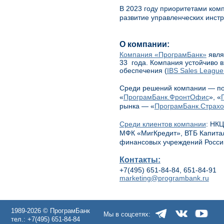
В 2023 году приоритетами ком
развитие управленческих инстр
О компании:
Компания «ПрограмБанк»
явля
33 года. Компания устойчиво в
обеспечения (
IBS Sales League
Среди решений компании — по
«
ПрограмБанк.ФронтОфис
», «
рынка — «
ПрограмБанк.Страх
Среди клиентов компании
: НК
МФК «МигКредит», ВТБ Капитал
финансовых учреждений Росси
Контакты:
+7(495) 651-84-84, 651-84-91
marketing@programbank.ru
1989-2026 © ПрограмБанк
Мы в соцсетях:
тел.: +7(495) 651-84-84