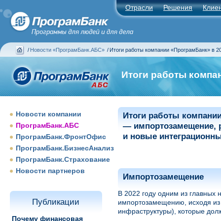
Отрасли
Решения
Клие
/
Новости «ПрограмБанк.АБС»
/
Итоги работы компании «ПрограмБанк» в 20
Итоги работы компа
Новости компании
Итоги работы компании
ПрограмБанк.АБС
— импортозамещение, р
и новые интеграционн
ПрограмБанк.ФронтОфис
ПрограмБанк.БизнесАнализ
ПрограмБанк.Страхование
Новости партнеров
Импортозамещение
В 2022 году одним из главных
Публикации
импортозамещению, исходя из 
инфраструктуры), которые долж
Почему финансовая