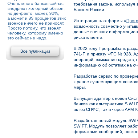
Очень много банков сейчас
требования закона, используя 
внедряют холодный обзвон,
Банком России.
но де-факто, может, 90%,
а может и 99 процентов этих
Интеграция платформы «
Прог
звонков ничего не приносят.
возможность совместно учитыв
Просто потому, что звонят
данные внешних информационн
человеку, которому именно
риска клиента.
это сейчас не надо.
В 2022 году ПрограмБанк разр
Все публикации
741-П и приказу ФТС № 928. А
операций, взыскание средств, 
информацию об остатках на сч
Разработан сервис по проверк
к ранее существующим возможн
меры.
Выпущен адаптер к новой Сис
банков как альтернатива S.W.I
шлюз СПФС, так и через АРМ К
Разработан новый модуль SWIF
SWIFT. Модуль позволяет рабо
форматами сообщений, посколь