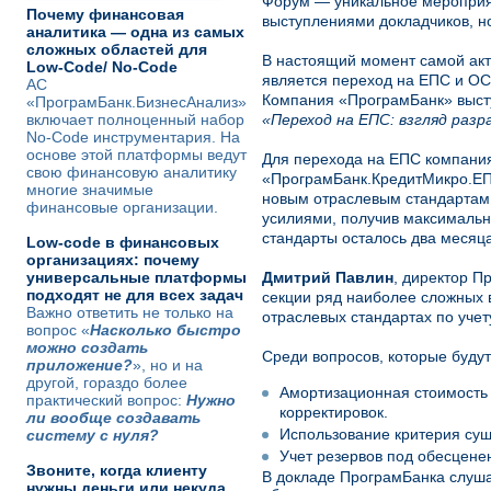
Форум — уникальное мероприят
Почему финансовая
выступлениями докладчиков, н
аналитика — одна из самых
сложных областей для
В настоящий момент самой акт
Low-Code/ No-Code
является переход на ЕПС и ОС
АС
Компания «ПрограмБанк» выст
«ПрограмБанк.БизнесАнализ»
включает полноценный набор
«Переход на ЕПС: взгляд раз
No-Code инструментария. На
основе этой платформы ведут
Для перехода на ЕПС компани
свою финансовую аналитику
«ПрограмБанк.КредитМикро.ЕПС
многие значимые
новым отраслевым стандартам
финансовые организации.
усилиями, получив максимально
стандарты осталось два месяц
Low-code в финансовых
организациях: почему
универсальные платформы
Дмитрий Павлин
, директор П
подходят не для всех задач
секции ряд наиболее сложных 
Важно ответить не только на
отраслевых стандартах по учет
вопрос «
Насколько быстро
можно создать
Среди вопросов, которые буду
приложение?
», но и на
другой, гораздо более
Амортизационная стоимость
практический вопрос:
Нужно
корректировок.
ли вообще создавать
Использование критерия сущ
систему с нуля?
Учет резервов под обесцене
Звоните, когда клиенту
В докладе ПрограмБанка слуша
нужны деньги или некуда