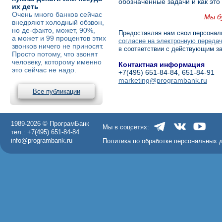
обозначенные задачи и как это
их деть
Очень много банков сейчас
Мы б
внедряют холодный обзвон,
но де-факто, может, 90%,
Предоставляя нам свои персонал
а может и 99 процентов этих
согласие на электронную передач
звонков ничего не приносят.
в соответствии с действующим з
Просто потому, что звонят
человеку, которому именно
Контактная информация
это сейчас не надо.
+7(495) 651-84-84, 651-84-91
marketing@programbank.ru
Все публикации
1989-2026 © ПрограмБанк
Мы в соцсетях:
тел.: +7(495) 651-84-84
info@programbank.ru
Политика по обработке персональных 