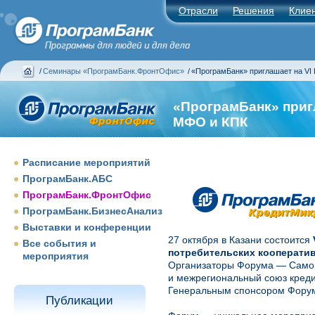
Отрасли
Решения
Клие
/
Семинары «ПрограмБанк.ФронтОфис»
/
«ПрограмБанк» приглашает на VI
«ПрограмБанк» приг
МФО и КПК
Расписание мероприятий
ПрограмБанк.АБС
ПрограмБанк.ФронтОфис
ПрограмБанк.БизнесАнализ
Выставки и конференции
27 октября в Казани состоится
Все события и
потребительских кооперати
мероприятия
Организаторы Форума — Самор
и межрегиональный союз кред
Генеральным спонсором Фору
Публикации