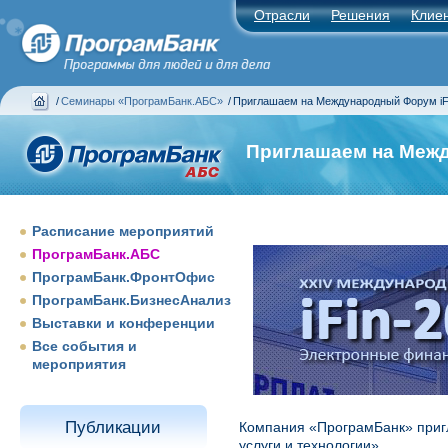
Отрасли
Решения
Клие
/
Семинары «ПрограмБанк.АБС»
/
Приглашаем на Международный Форум iF
Приглашаем на Межд
Расписание мероприятий
ПрограмБанк.АБС
ПрограмБанк.ФронтОфис
ПрограмБанк.БизнесАнализ
Выставки и конференции
Все события и
мероприятия
Публикации
Компания «ПрограмБанк» при
услуги и технологии».