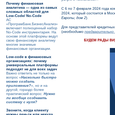
Почему финансовая
аналитика — одна из самых
С 6 по 7 февраля 2024 года к
сложных областей для
2024, который состоится в Мос
Low-Code/ No-Code
Европы, дом
2
).
АС
«ПрограмБанк.БизнесАнализ»
Для представителей кредитных
включает полноценный набор
(
необходимо
предварительно
No-Code инструментария. На
основе этой платформы ведут
БУДЕМ РАДЫ ВИ
свою финансовую аналитику
многие значимые
финансовые организации.
Low-code в финансовых
организациях: почему
универсальные платформы
подходят не для всех задач
Важно ответить не только на
вопрос «
Насколько быстро
можно создать
приложение?
», но и на
другой, гораздо более
практический вопрос:
Нужно
ли вообще создавать
систему с нуля?
Звоните, когда клиенту
нужны деньги или некуда