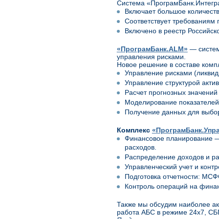
Система «ПрограмБанк.Интегр
Включает большое количеств
Соответствует требованиям 
Включено в реестр Российск
«
ПрограмБанк
.ALM
»
— систем
управления рисками.
Новое решение в составе ком
Управление рисками (ликвидн
Управление структурой актив
Расчет прогнозных значений
Моделирование показателей 
Получение данных для выбор
Комплекс
«
ПрограмБанк.Упр
Финансовое планирование —
расходов.
Распределение доходов и рас
Управленческий учет и конт
Подготовка отчетности: МСФ
Контроль операций на финан
Также мы обсудим наиболее ак
работа АБС в режиме 24х7, СБ