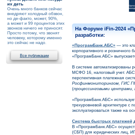
их деть
Очень много банков сейчас
внедряют холодный обзвон,
но де-факто, может, 90%,
а может и 99 процентов этих
звонков ничего не приносят.
На Форуме iFin-2024 «
Просто потому, что звонят
разработки:
человеку, которому именно
это сейчас не надо.
«ПрограмБанк.АБС»
— это кл
корпоративного и розничного б
Все публикации
«ПрограмБанк.АБС» выпускаетс
В системе автоматизированы р
МСФО 16, налоговый учет. АБС
перспективная платежная сист
Росфинмониторингом, ГИС ГМ
(
процессинговыми центрами, 
«ПрограмБанк.АБС» использует
трехуровневой архитектуре с 
эксплуатироваться также на о
Система быстрых платежей
д
В «ПрограмБанк.АБС» осущест
(СБП) для юридических лиц, ИП