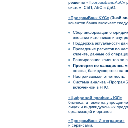
решении «
ПрограмБанк.АБС
« 
систем: СБП, АБС и ДБО.
«
ПрограмБанк.KYC
»
(Знай св
клиентов банка включает след
Сбор информации о юридиче
внешних источников и внутр
Поддержка актуальности дан
Проведение расчетов по на
клиенте, данные об операци
Ранжирование клиентов по 
Проверки по санкционным
поиска,
базирующегося на
не
Настраиваемая отчетность.
Система анализа «ПрограмБ
включенной в РПО.
«
Цифровой профиль ЮЛ
»
— 
бизнеса, а также на упрощени
лицах и индивидуальных пред
организаций и органов.
«
ПрограмБанк.Интеграции
»
—
и сервисами.