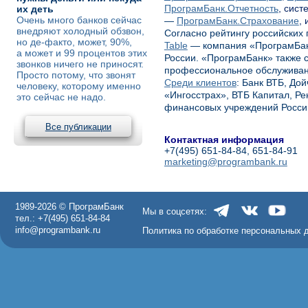
ПрограмБанк.Отчетность
, сис
их деть
Очень много банков сейчас
—
ПрограмБанк.Страхование
,
внедряют холодный обзвон,
Согласно рейтингу российских
но де-факто, может, 90%,
Table
— компания «ПрограмБанк
а может и 99 процентов этих
России. «ПрограмБанк» также 
звонков ничего не приносят.
профессиональное обслуживан
Просто потому, что звонят
Среди клиентов
: Банк ВТБ, До
человеку, которому именно
«Ингосстрах», ВТБ Капитал, Ре
это сейчас не надо.
финансовых учреждений Росси
Все публикации
Контактная информация
+7(495) 651-84-84, 651-84-91
marketing@programbank.ru
1989-2026 © ПрограмБанк
Мы в соцсетях:
тел.: +7(495) 651-84-84
info@programbank.ru
Политика по обработке персональных 