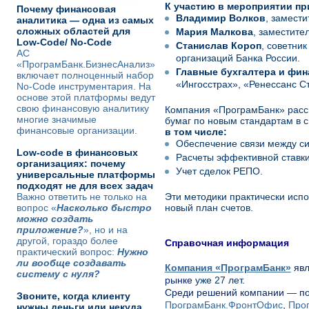
К участию в мероприятии п
Почему финансовая
Владимир Волков
, замести
аналитика — одна из самых
сложных областей для
Мария Малкова
, заместите
Low-Code/ No-Code
Станислав Короп
, советни
АС
организаций Банка России.
«ПрограмБанк.БизнесАнализ»
Главные бухгалтера и фи
включает полноценный набор
«Ингосстрах», «Ренессанс С
No-Code инструментария. На
основе этой платформы ведут
свою финансовую аналитику
Компания «ПрограмБанк» расс
многие значимые
бумаг по новым стандартам в 
финансовые организации.
в том числе:
Обеспечение связи между си
Low-code в финансовых
Расчеты эффективной ставки
организациях: почему
Учет сделок РЕПО.
универсальные платформы
подходят не для всех задач
Важно ответить не только на
Эти методики практически исп
вопрос «
Насколько быстро
новый план счетов.
можно создать
приложение?
», но и на
другой, гораздо более
Справочная информация
практический вопрос:
Нужно
ли вообще создавать
Компания «ПрограмБанк»
явл
систему с нуля?
рынке
уже 27 лет
.
Среди решений компании
—
по
Звоните, когда клиенту
ПрограмБанк.ФронтОфис
,
Про
нужны деньги или некуда