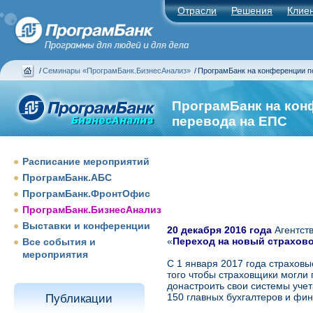
Отрасли
Решения
Клие
/
Семинары «ПрограмБанк.БизнесАнализ»
/
ПрограмБанк на конференции п
ПрограмБанк на кон
перевода на ЕПС
Расписание мероприятий
ПрограмБанк.АБС
ПрограмБанк.ФронтОфис
ПрограмБанк.БизнесАнализ
Выставки и конференции
20 декабря 2016 года
Агентст
«
Переход на новый страхово
Все события и
мероприятия
С 1 января 2017 года страховы
того чтобы страховщики могли 
донастроить свои системы уче
150 главных бухгалтеров и фи
Публикации