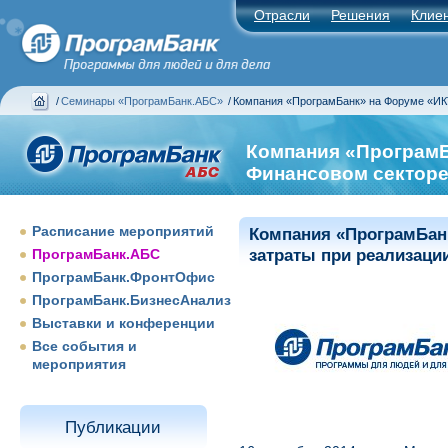
Отрасли
Решения
Клие
/
Семинары «ПрограмБанк.АБС»
/
Компания «ПрограмБанк» на Форуме «ИК
Компания «ПрограмБ
Финансовом сектор
Расписание мероприятий
Компания «ПрограмБан
ПрограмБанк.АБС
затраты при реализаци
ПрограмБанк.ФронтОфис
ПрограмБанк.БизнесАнализ
Выставки и конференции
Все события и
мероприятия
Публикации