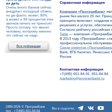
Справочная информация
их деть
Очень много банков сейчас
внедряют холодный обзвон,
Компания «ПрограмБанк»
явл
но де-факто, может, 90%,
рынке без малого 25 лет. Прин
а может и 99 процентов этих
принципа включает: создание к
звонков ничего не приносят.
решениях и услугах, обеспечен
Просто потому, что звонят
Согласно рейтингу российских
человеку, которому именно
Table
— компания «ПрограмБанк
это сейчас не надо.
В 2013 году «ПрограмБанк» с
профессиональное обслуживан
Все публикации
Среди клиентов «ПрограмБанк
Bank, ВТБ Капитал, Ренессанс 
России.
Контактная информация
+7(495) 651-84-91, 651-84-84
marketing@programbank.ru
1989-2026 © ПрограмБанк
Мы в соцсетях:
тел.: +7(495) 651-84-84