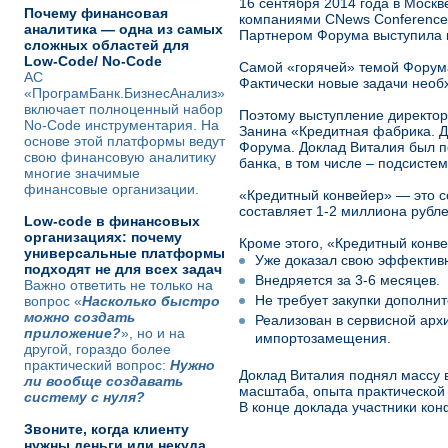
16 сентября 2014 года в Моск
Почему финансовая
компаниями CNews Conferences 
аналитика — одна из самых
Партнером Форума выступила 
сложных областей для
Low-Code/ No-Code
Самой «горячей» темой Форума
АС
Фактически новые задачи необ
«ПрограмБанк.БизнесАнализ»
включает полноценный набор
Поэтому выступление директор
No-Code инструментария. На
Занина «Кредитная фабрика. Д
основе этой платформы ведут
Форума. Доклад Виталия был 
свою финансовую аналитику
банка, в том числе – подсисте
многие значимые
финансовые организации.
«Кредитный конвейер» — это с
составляет 1-2 миллиона рубле
Low-code в финансовых
организациях: почему
Кроме этого, «Кредитный конве
универсальные платформы
Уже доказал свою эффективн
подходят не для всех задач
Внедряется за 3-6 месяцев.
Важно ответить не только на
Не требует закупки дополни
вопрос «
Насколько быстро
можно создать
Реализован в сервисной арх
приложение?
», но и на
импортозамещения.
другой, гораздо более
практический вопрос:
Нужно
Доклад Виталия поднял массу 
ли вообще создавать
масштаба, опыта практической 
систему с нуля?
В конце доклада участники ко
Звоните, когда клиенту
нужны деньги или некуда