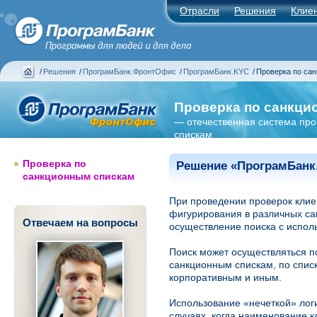
Отрасли
Решения
Клие
/
Решения
/
ПрограмБанк.ФронтОфис
/
ПрограмБанк.KYC
/
Проверка по са
Проверка по санкци
— отечественная система про
спискам
Проверка по
Решение «ПрограмБанк
санкционным спискам
При проведении проверок клиен
фигурирования в различных са
Отвечаем на вопросы
осуществление поиска с испол
Поиск может осуществляться 
санкционным спискам, по спис
корпоративным и иным.
Использование «нечеткой» логи
случаях, когда наименование к