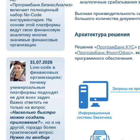
аналогичные срабатывания 
«ПрограмБанк.БизнесАнализ»
включает полноценный
Высокая производительность си
набор No-Code
большого количества документ
инструментария. На
основе этой платформы
ведут свою финансовую
Архитектура решения
аналитику многие
значимые финансовые
организации.
Решение «
ПрограмБанк.KYC
» 
«
ПрограмБанк.ФронтОфис
», в
программного обеспечения.
31.07.2026
Low-code в
финансовых
организациях:
почему
универсальные
платформы подходят
не для всех задач
Важно ответить не
только на вопрос
«
Насколько быстро
можно создать
приложение?
», но и на
другой, гораздо более
практический вопрос:
Нужно ли вообще