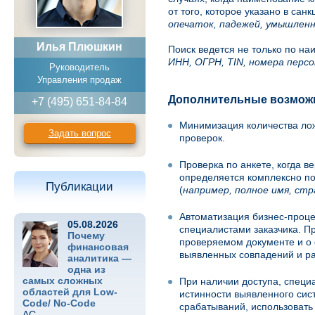
от того, которое указано в сан
опечаток, падежей, умышленно
Илья Плюшкин
Поиск ведется не только по на
ИНН, ОГРН, TIN, номера персо
Руководитель
Управления продаж
Дополнительные возмож
+7 (495) 651-84-84
Минимизация количества лож
Задать вопрос
проверок.
Проверка по анкете, когда в
определяется комплексно по
Публикации
(
например, полное имя, стр
Автоматизация бизнес-проце
05.08.2026
специалистами заказчика. П
Почему
проверяемом документе и о ф
финансовая
выявленных совпадений и ра
аналитика —
одна из
самых сложных
При наличии доступа, специ
областей для Low-
истинности выявленного сис
Code/ No-Code
срабатываний, использовать
АС