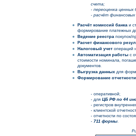
счета;
- переоценка ценных 
- расчёт финансовых
Расчёт комиссий банка
и с
формирование платежных до
Ведение реестра
покупок/п
Расчет финансового резул
Налоговый учет
операций н
Автоматизация работы
с о
стоимости номинала, погаш
документов.
Выгрузка данных
для форми
Формирование отчетности
- оперативной;
- для
ЦБ РФ по 44 и
- регистров внутренне
- клиентской отчетност
- отчетности по состо
-
711 формы
.
Ри