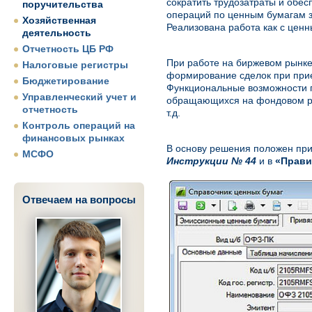
сократить трудозатраты и обес
поручительства
операций по ценным бумагам за
Хозяйственная
Реализована работа как с цен
деятельность
Отчетность ЦБ РФ
При работе на биржевом рынк
Налоговые регистры
формирование сделок при прием
Бюджетирование
Функциональные возможности п
Управленческий учет и
обращающихся на фондовом рын
отчетность
т.д.
Контроль операций на
финансовых рынках
В основу решения положен при
МСФО
Инструкции № 44
и в
«Прави
Отвечаем на вопросы