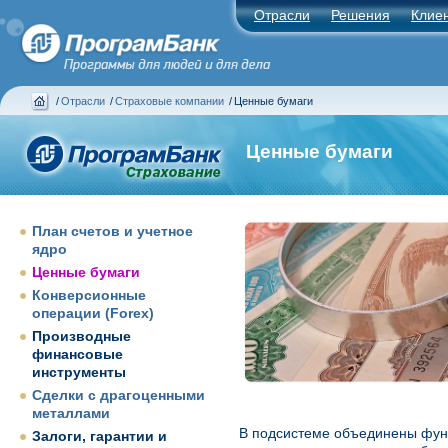
Отрасли
Решения
Клие
/
Отрасли
/
Страховые компании
/
Ценные бумаги
Ценные бумаги
План счетов и учетное
ядро
Ценные бумаги
Конверсионные
операции (Forex)
Производные
финансовые
инструменты
Сделки с драгоценными
металлами
В подсистеме объединены функ
Залоги, гарантии и