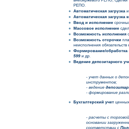
внебиржевого РЕПО, сделки 
РЕПО.
Автоматическая загрузка
и
Автоматическая загрузка 
Ввод и исполнение
срочных
Массовое исполнение
сдел
Возможность исполнения
с
Возможность отсрочки
пла
неисполнения обязательств 
Формирование/обработка
599
и др.
Ведение депозитарного уч
- учет данных о депо
инструментов;
- ведение
депозитар
- формирование разл
Бухгалтерский учет
ценных 
- расчеты с торгово
основании загруженны
соответствии с
Пол