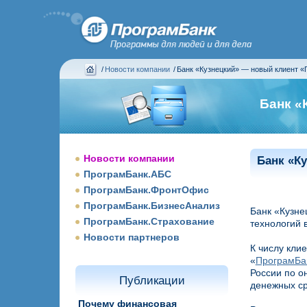
/
Новости компании
/
Банк «Кузнецкий» — новый клиент 
Банк «
Новости компании
Банк «К
ПрограмБанк.АБС
ПрограмБанк.ФронтОфис
ПрограмБанк.БизнесАнализ
Банк «Кузне
ПрограмБанк.Страхование
технологий 
Новости партнеров
К числу кли
«
ПрограмБа
России по о
Публикации
денежных ср
Почему финансовая