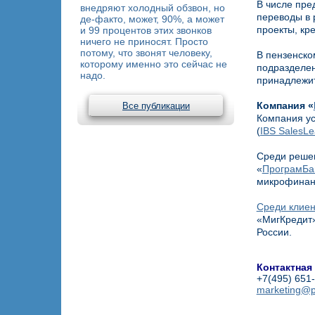
В числе пре
внедряют холодный обзвон, но
переводы в 
де-факто, может, 90%, а может
проекты, кр
и 99 процентов этих звонков
ничего не приносят. Просто
потому, что звонят человеку,
В пензенско
которому именно это сейчас не
подразделени
надо.
принадлежит
Компания «
Все публикации
Компания ус
(
IBS SalesL
Среди решен
«
ПрограмБа
микрофинан
Среди клиен
«МигКредит»
России.
Контактная
+7(495) 651
marketing@p