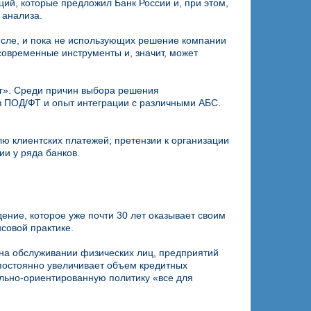
ий, которые предложил Банк России и, при этом,
 анализа.
исле, и пока не использующих решение компании
овременные инструменты и, значит, может
г». Среди причин выбора решения
 ПОД/ФТ и опыт интеграции с различными АБС.
ю клиентских платежей; претензии к организации
и у ряда банков.
ие, которое уже почти 30 лет оказывает своим
совой практике
.
 на обслуживании физических лиц, предприятий
 постоянно увеличивает объем кредитных
ально-ориентированную политику «все для