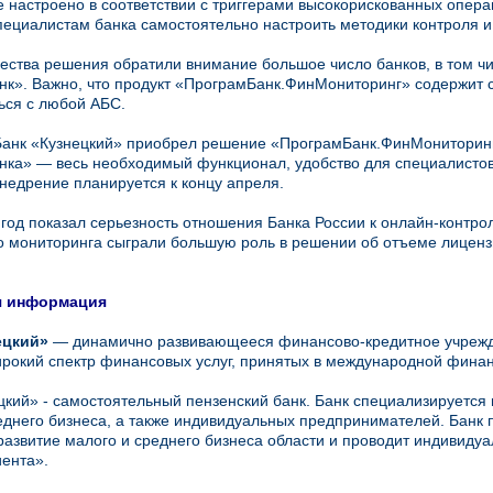
 настроено в соответствии с триггерами высокорискованных операц
пециалистам банка самостоятельно настроить методики контроля и
ства решения обратили внимание большое число банков, в том ч
к». Важно, что продукт «ПрограмБанк.ФинМониторинг» содержит с
ься с любой АБС.
Банк «Кузнецкий» приобрел решение «ПрограмБанк.ФинМониторин
ка» — весь необходимый функционал, удобство для специалистов
недрение планируется к концу апреля.
од показал серьезность отношения Банка России к онлайн-контрол
 мониторинга сыграли большую роль в решении об отъеме лицензи
я информация
ецкий»
— динамично развивающееся финансово-кредитное учрежден
рокий спектр финансовых услуг, принятых в международной финан
цкий» - самостоятельный пензенский банк. Банк специализируется
еднего бизнеса, а также индивидуальных предпринимателей. Банк
развитие малого и среднего бизнеса области и проводит индивиду
иента».