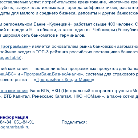
доставляемых услуг: потребительское кредитование, ипотечное кре
рублях, выпуск пластиковых карт, аренда сейфовых ячеек, расчетно
едиты для малого и среднего бизнеса, депозиты и другие банковски
м региональном Банке «Кузнецкий» работает свыше 400 человек. С
й в городе и 9 – в области, а также один в г. Чебоксары (Республи
 широкая сеть банкоматов и терминалов.
ПрограмБанк
»
является основателем рынка банковской автоматиза
тойчиво входит в ТОП-3 рейтинга российских поставщиков банковс
eagueTable
).
ий компании — полная линейка программных продуктов для банк
нк.АБС
» и «
ПрограмБанк.БизнесАнализ
», системы для страхового 
сового рынка — «
ПрограмБанк.КредитМикро
».
тов компании
: Банк ВТБ, НКЦ (Центральный контрагент группы «М
, ВТБ Капитал, Ренессанс Капитал, НКО «ЮМани», а также сотни 
 информация
-84-84, 651-84-91
Поделиться:
ogramrbank.ru