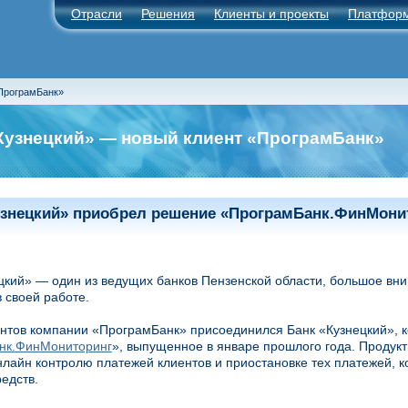
Отрасли
Решения
Клиенты и проекты
Платфор
«ПрограмБанк»
Кузнецкий» — новый клиент «ПрограмБанк»
узнецкий» приобрел решение «ПрограмБанк.ФинМони
цкий» — один из ведущих банков Пензенской области, большое в
в своей работе.
ентов компании «ПрограмБанк» присоединился Банк «Кузнецкий»,
нк.ФинМониторинг
», выпущенное в январе прошлого года. Продук
нлайн контролю платежей клиентов и приостановке тех платежей, 
едств.