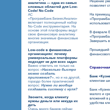
Решение уже
аналитика — одна из самых
позволяет с
сложных областей для Low-
Code/ No-Code
На преимуще
АС
«ПрограмБанк.БизнесАнализ»
«ПрограмБан
включает полноценный набор
использоват
No-Code инструментария. На
основе этой платформы ведут
В феврале 
свою финансовую аналитику
«ПрограмБан
многие значимые финансовые
Завершить в
организации.
Прошедший г
Low-code в финансовых
организациях: почему
финансового
универсальные платформы
подходят не для всех задач
Важно ответить не только на
Справочна
вопрос «
Насколько быстро
можно создать
Банк «Кузн
приложение?
», но и на другой,
клиентам ши
гораздо более практический
вопрос:
Нужно ли вообще
создавать систему с нуля?
Банк «Кузне
малого и ср
Звоните, когда клиенту
вложений в 
нужны деньги или некуда их
удобства кл
деть
Очень много банков сейчас