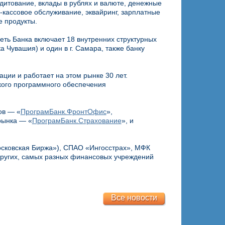
дитование, вклады в рублях и валюте, денежные
-кассовое обслуживание, эквайринг, зарплатные
е продукты.
еть Банка включает 18 внутренних структурных
ка Чувашия) и один в г. Самара, также банку
ции и работает на этом рынке 30 лет.
кого программного обеспечения
ов — «
ПрограмБанк.ФронтОфис
»,
рынка — «
ПрограмБанк.Страхование
», и
осковская Биржа»), СПАО «Ингосстрах», МФК
других, самых разных финансовых учреждений
Все новости