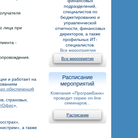
финансовых
подразделений,
специалистов по
получателя
бюджетированию и
управленческой
о лица при
отчетности, финансовых
директоров, а также
профильных ИТ-
лиента -
специалистов.
Все мероприятия
опровождения.
Все мероприятия
Расписание
ции и работает на
мероприятий
бованиям
го обеспечения
).
Компания «ПрограмБанк»
проводит серию on-line
в, страховых,
семинаров...
нтОфис
»,
Расписание
осстрах»,
истрим», а также