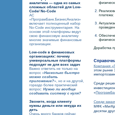
физическ
аналитика — одна из самых
сложных областей для Low-
2.
Реализов
Code/ No-Code
платежа:
АС
«ПрограмБанк.БизнесАнализ»
3.
Актуализ
включает полноценный набор
проведен
No-Code инструментария. На
основе этой платформы ведут
4.
Обеспече
свою финансовую аналитику
физическ
многие значимые финансовые
организации.
Доработка п
Low-code в финансовых
организациях: почему
универсальные платформы
Справочн
подходят не для всех задач
Компания «
Важно ответить не только на
этом рынке 
вопрос «
Насколько быстро
импортозаме
можно создать
приложение?
», но и на другой,
Среди решен
гораздо более практический
инвестицион
вопрос:
Нужно ли вообще
«
ПрограмБа
создавать систему с нуля?
Звоните, когда клиенту
Среди заказ
нужны деньги или некуда их
МФК «МигКре
деть
десятки дру
Очень много банков сейчас