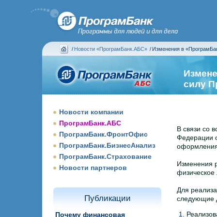
/
Новости «ПрограмБанк.АБС»
/
Изменения в «ПрограмБан
Измене
силу П
Новости компании
ПрограмБанк.АБС
В связи со 
ПрограмБанк.ФронтОфис
Федерации о
ПрограмБанк.БизнесАнализ
оформления
ПрограмБанк.Страхование
Изменения р
Новости партнеров
физическое 
Для реализа
Публикации
следующие 
1.
Реализов
Почему финансовая