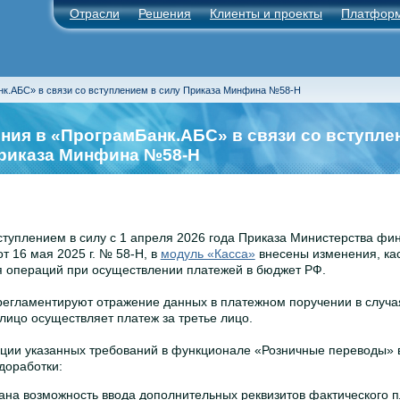
Отрасли
Решения
Клиенты и проекты
Платфор
к.АБС» в связи со вступлением в силу Приказа Минфина №58-Н
ния в «ПрограмБанк.АБС» в связи со вступле
риказа Минфина №58-Н
вступлением в силу с 1 апреля 2026 года Приказа Министерства фи
т 16 мая 2025 г. №
58-Н, в
модуль «Касса»
внесены изменения, ка
 операций при осуществлении платежей в бюджет РФ.
егламентируют отражение данных в платежном поручении в случая
лицо осуществляет платеж за третье лицо.
ции указанных требований в функционале «Розничные переводы»
доработки:
ана возможность ввода дополнительных реквизитов фактического п