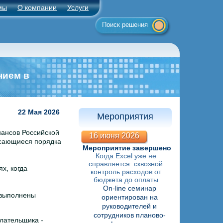
мы
О компании
Услуги
Поиск решения
нием в
22 Мая 2026
Мероприятия
нансов Российской
16 июня 2026
сающиеся порядка
Мероприятие завершено
Когда Excel уже не
справляется: сквозной
х, когда
контроль расходов от
бюджета до оплаты
On-line семинар
 выполнены
ориентирован на
руководителей и
сотрудников планово-
лательщика -