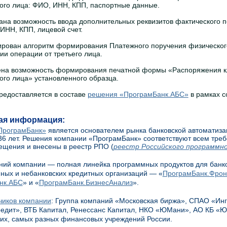
ого лица: ФИО, ИНН, КПП, паспортные данные.
ана возможность ввода дополнительных реквизитов фактического 
 ИНН, КПП, лицевой счет.
ирован алгоритм формирования Платежного поручения физическог
ии операции от третьего лица.
на возможность формирования печатной формы «Распоряжения к
ого лица» установленного образца.
редоставляется в составе
решения «ПрограмБанк.АБС»
в рамках с
ая информация:
ПрограмБанк»
является основателем рынка банковской автоматиза
36 лет. Решения компании «ПрограмБанк» соответствуют всем тре
щения и внесены в реестр РПО (
реестр Российского программно
ий компании — полная линейка программных продуктов для банко
ных и небанковских кредитных организаций — «
ПрограмБанк.Фро
нк.АБС
» и «
ПрограмБанк.БизнесАнализ
».
чиков компании
: Группа компаний «Московская биржа», СПАО «Инг
дит», ВТБ Капитал, Ренессанс Капитал, НКО «ЮМани», АО КБ «Юн
гих, самых разных финансовых учреждений России.