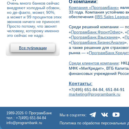
О компании:
Очень много банков сейчас
Компания «ПрограмБанк»
явля
внедряют холодный обзвон,
33 года. Компания устойчиво в
но де-факто, может, 90%,
обеспечения (
IBS Sales League
а может и 99 процентов этих
звонков ничего не приносят.
Просто потому, что звонят
Среди решений компании — по
человеку, которому именно
«
ПрограмБанк.ФронтОфис
», «
это сейчас не надо.
«
ПрограмБанк.Взыскание
», «
П
«
ПрограмБанк.БизнесАнализ
»,
а также решение для страхово
Все публикации
рынка — «
ПрограмБанк.Креди
Среди клиентов компании
: НК
МФК «МигКредит», ВТБ Капитал
финансовых учреждений Росси
Контакты:
+7(495) 651-84-84, 651-84-91
marketing@programbank.ru
1989-2026 © ПрограмБанк
Мы в соцсетях:
тел.: +7(495) 651-84-84
info@programbank.ru
Политика по обработке персональных 