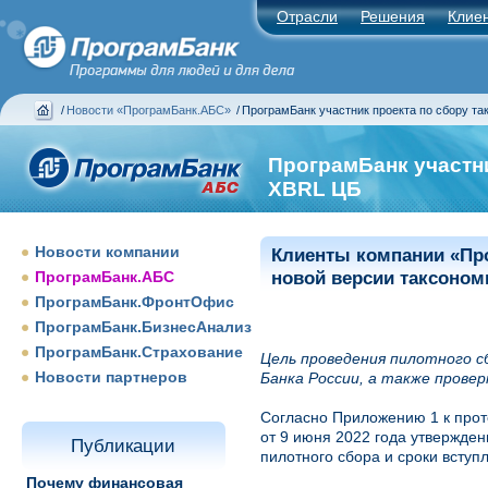
Отрасли
Решения
Клие
/
Новости «ПрограмБанк.АБС»
/
ПрограмБанк участник проекта по сбору т
ПрограмБанк участн
XBRL ЦБ
Новости компании
Клиенты компании «Про
ПрограмБанк.АБС
новой версии таксоном
ПрограмБанк.ФронтОфис
ПрограмБанк.БизнесАнализ
ПрограмБанк.Страхование
Цель проведения пилотного с
Новости партнеров
Банка России, а также провер
Согласно Приложению 1 к прот
от 9 июня 2022 года утвержде
Публикации
пилотного сбора и сроки вступ
Почему финансовая