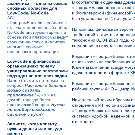
В соответствии с данным доку
аналитика — одна из самых
«ПрограмБанк» полностью завер
сложных областей для
Low-Code/ No-Code
и бухгалтерской (финансовой)
АС
был установлен до 17 августа 2
«ПрограмБанк.БизнесАнализ»
включает полноценный набор
Напомним, финальная версия т
No-Code инструментария. На
требований к отчетным данным
основе этой платформы ведут
таксономии 01.04.2023 года, 
свою финансовую аналитику
вступления в силу таксономии 
многие значимые
финансовые организации.
Компания «ПрограмБанк» готов
Low-code в финансовых
основываясь на требованиях ка
организациях: почему
Клиенты компании всегда могут
универсальные платформы
сдаче отчетности в формате X
подходят не для всех задач
Важно ответить не только на
Компания «ПрограмБанк» неско
вопрос «
Насколько быстро
рабочей группы АНО «Центр Ик
можно создать
приложение?
», но и на
другой, гораздо более
Накопленный таким образом оп
практический вопрос:
Нужно
отношения к ИТ, но они осозн
ли вообще создавать
«ПрограмБанк» так много сил у
систему с нуля?
системой удобной, надежной и 
отчетности.
Звоните, когда клиенту
нужны деньги или некуда
их деть