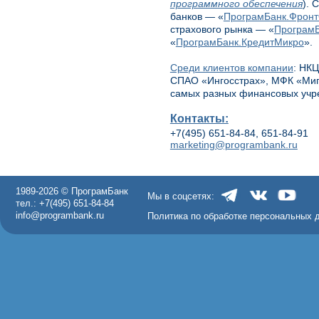
программного обеспечения
). 
банков — «
ПрограмБанк.Фрон
страхового рынка — «
ПрограмБ
«
ПрограмБанк.КредитМикро
».
Среди клиентов компании
: НКЦ
СПАО «Ингосстрах», МФК «МигК
самых разных финансовых учр
Контакты:
+7(495) 651-84-84, 651-84-91
marketing@programbank.ru
1989-2026 © ПрограмБанк
Мы в соцсетях:
тел.: +7(495) 651-84-84
info@programbank.ru
Политика по обработке персональных 