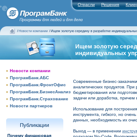
Отрасли
Решения
Клие
/
Новости компании
/
Ищем золотую середину в разработке индивидуальных
Ищем золотую серед
индивидуальных упр
Новости компании
ПрограмБанк.АБС
Современные бизнес-заказчик
ПрограмБанк.ФронтОфис
аналитических продуктов. При
ПрограмБанк.БизнесАнализ
бюджетирования или подготовк
задачи или доработка, причем в
ПрограмБанк.Страхование
Новости партнеров
Использование для построения
инструмента, гибкого, но очен
данных, необходимость их очис
Публикации
Выход — в применении
инстру
Почему финансовая
подходом No-Code. Вооруживш