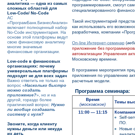
аналитика — одна из самых
программирования, смогут сам
сложных областей для
специализированного финансо
Low-Code/ No-Code
АС
Такой инструментарий предста
«ПрограмБанк.БизнесАнализ»
как использовать его возможн
включает полноценный набор
разработчика, компании «Прогр
No-Code инструментария. На
основе этой платформы ведут
свою финансовую аналитику
On-line Интернет-семинар
(
веб
многие значимые
приложение без программирова
финансовые организации.
автоматизации Управления акт
Московскому времени.
Low-code в финансовых
организациях: почему
В программе мероприятия пред
универсальные платформы
приложения по управлению акт
подходят не для всех задач
Важно ответить не только на
расчетные модели.
вопрос «
Насколько быстро
можно создать
Программа семинара:
приложение?
», но и на
Время
другой, гораздо более
Темы вы
(московское)
практический вопрос:
Нужно
ли вообще создавать
11:00 — 11:15
Компания
систему с нуля?
Self-se
ПО.
Звоните, когда клиенту
нужны деньги или некуда
Новые 
их деть
аналити