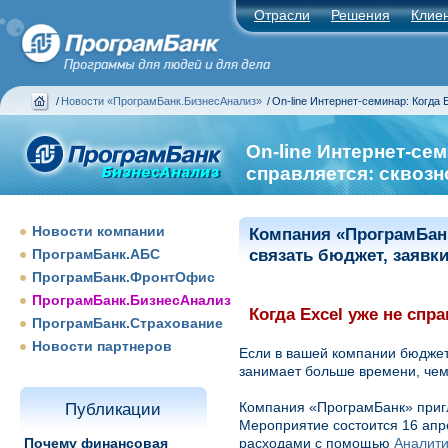
Отрасли
Решения
Клие
/
Новости «ПрограмБанк.БизнесАнализ»
/
On-line Интернет-семинар: Когда 
On-line Интернет-сем
справляется: сквоз
Новости компании
Компания «ПрограмБанк
ПрограмБанк.АБС
связать бюджет, заявки
ПрограмБанк.ФронтОфис
ПрограмБанк.БизнесАнализ
Когда Excel уже не спр
ПрограмБанк.Страхование
Новости партнеров
Если в вашей компании бюджет
занимает больше времени, чем 
Компания «ПрограмБанк» пригл
Публикации
Мероприятие состоится 16 апр
Почему финансовая
расходами с помощью
Аналити