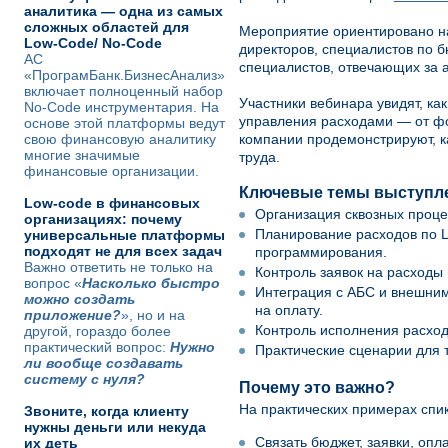
аналитика — одна из самых
сложных областей для
Мероприятие ориентировано н
Low-Code/ No-Code
директоров, специалистов по 
АС
специалистов, отвечающих за 
«ПрограмБанк.БизнесАнализ»
включает полноценный набор
Участники вебинара увидят, к
No-Code инструментария. На
управления расходами — от фо
основе этой платформы ведут
свою финансовую аналитику
компании продемонстрируют, к
многие значимые
труда.
финансовые организации.
Ключевые темы выступл
Low-code в финансовых
Организация сквозных проце
организациях: почему
Планирование расходов по Ц
универсальные платформы
подходят не для всех задач
программирования.
Важно ответить не только на
Контроль заявок на расходы
вопрос «
Насколько быстро
Интеграция с АБС и внешним
можно создать
на оплату.
приложение?
», но и на
Контроль исполнения расход
другой, гораздо более
практический вопрос:
Нужно
Практические сценарии для 
ли вообще создавать
систему с нуля?
Почему это важно?
На практических примерах спик
Звоните, когда клиенту
нужны деньги или некуда
Связать бюджет, заявки, опл
их деть