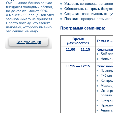
Очень много банков сейчас
Ускорить согласование заяво
внедряют холодный обзвон,
Обеспечить контроль бюдже
но де-факто, может, 90%,
Сократить зависимость от р
а может и 99 процентов этих
Повысить прозрачность испо
звонков ничего не приносят.
Просто потому, что звонят
человеку, которому именно
Программа семинара:
это сейчас не надо.
Время
Темы вы
Все публикации
(московское)
11:00 — 11:15
Компания
Self-s
Новые 
11:15 — 12:15
Сквозны
Планир
Гибкая
Контро
Маршру
Интегр
оплату.
Контро
Практи
Адапта