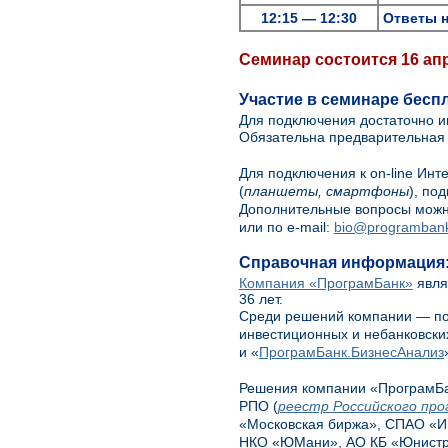
12:15 — 12:30
Ответы 
Семинар состоится 16 апре
Участие в семинаре бесп
Для подключения достаточно и
Обязательна предварительная 
Для подключения к on-line Ин
(
планшеты, смартфоны
), по
Дополнительные вопросы можн
или по e-mail:
bio@programbank
Справочная информация
Компания «ПрограмБанк»
явля
36 лет.
Среди решений компании — пол
инвестиционных и небанковски
и «
ПрограмБанк.БизнесАнализ
Решения компании «ПрограмБа
РПО (
реестр Российского про
«Московская биржа», СПАО «Ин
НКО «ЮМани», АО КБ «Юнистрим