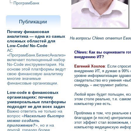
ПрограмБанк
Публикации
Почему финансовая
аналитика — одна из самых
На вопросы CNews ответил Евге
сложных областей для
Low-Code/ No-Code
АС
CNews: Как вы оцениваете го
«ПрограмБанк.БизнесАнализ»
внедрению ИТ?
включает полноценный набор
No-Code инструментария. На
Евгений Хохлов
:
Если спросит
основе этой платформы ведут
внедрению ИТ, я думаю в 99% 
свою финансовую аналитику
уровне информатизации здравоо
многие значимые
свидетельство его умения «выб
финансовые организации.
очередь – инструмент работы.
Low-code в финансовых
Любой врач будет польщен, есл
организациях: почему
этом столе реально, т.е. самом
универсальные платформы
компьютер уже есть.
подходят не для всех задач
Важно ответить не только на
Проблема в том, что реальное 
вопрос «
Насколько быстро
благодаря (и после) централиз
можно создать
этот эффект стал возможным, н
приложение?
», но и на
компьютер медицинскую информ
другой, гораздо более