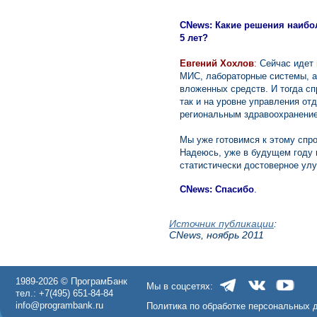
CNews: Какие решения наибо
5 лет?
Евгений Хохлов
:
Сейчас идет 
МИС, лабораторные системы, ар
вложенных средств. И тогда сп
так и на уровне управления от
региональным здравоохранени
Мы уже готовимся к этому спро
Надеюсь, уже в будущем году 
статистически достоверное ул
CNews: Спасибо
.
Источник публикации
:
CNews, ноябрь 2011
1989-2026 © ПрограмБанк
Мы в соцсетях:
тел.: +7(495) 651-84-84
info@programbank.ru
Политика по обработке персональных 