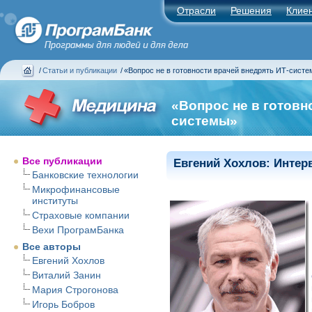
Отрасли
Решения
Клие
/
Статьи и публикации
/
«Вопрос не в готовности врачей внедрять ИТ-сист
«Вопрос не в готовн
системы»
Все публикации
Евгений Хохлов: Интер
Банковские технологии
Микрофинансовые
институты
Страховые компании
Вехи ПрограмБанка
Все авторы
Евгений Хохлов
Виталий Занин
Мария Строгонова
Игорь Бобров