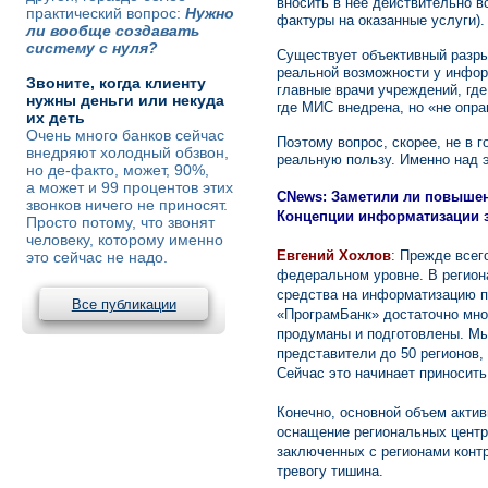
вносить в нее действительно в
практический вопрос:
Нужно
фактуры на оказанные услуги).
ли вообще создавать
систему с нуля?
Существует объективный разры
реальной возможности у информ
Звоните, когда клиенту
главные врачи учреждений, где
нужны деньги или некуда
где МИС внедрена, но «не опр
их деть
Очень много банков сейчас
Поэтому вопрос, скорее, не в 
внедряют холодный обзвон,
реальную пользу. Именно над 
но де-факто, может, 90%,
а может и 99 процентов этих
CNews: Заметили ли повышен
звонков ничего не приносят.
Концепции информатизации 
Просто потому, что звонят
человеку, которому именно
Евгений Хохлов
:
Прежде всего
это сейчас не надо.
федеральном уровне. В регион
средства на информатизацию п
Все публикации
«ПрограмБанк» достаточно мног
продуманы и подготовлены. Мы,
представители до 50 регионов,
Сейчас это начинает приносить
Конечно, основной объем актив
оснащение региональных центро
заключенных с регионами конт
тревогу тишина.