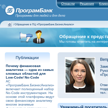
Отрасли
Решения
Клие
/
Обращение в ПЦ «ПрограмБанк.БизнесАнализ»
Обращение к предст
Мы готовы ответить на интер
Публикации
Веп
Почему финансовая
Заме
аналитика — одна из самых
Руко
сложных областей для
«Про
Low-Code/ No-Code
АС
Отве
«ПрограмБанк.БизнесАнализ»
подд
включает полноценный набор
тел.:
No-Code инструментария. На
основе этой платформы ведут
свою финансовую аналитику
многие значимые
Уважаемый посетитель 