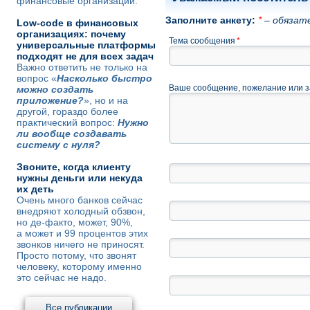
финансовые организации.
Заполните анкету:
*
– обязате
Low-code в финансовых
организациях: почему
Тема сообщения
*
универсальные платформы
подходят не для всех задач
Важно ответить не только на
вопрос «
Насколько быстро
Ваше сообщение, пожелание или 
можно создать
приложение?
», но и на
другой, гораздо более
практический вопрос:
Нужно
ли вообще создавать
систему с нуля?
Звоните, когда клиенту
нужны деньги или некуда
их деть
Очень много банков сейчас
внедряют холодный обзвон,
но де-факто, может, 90%,
а может и 99 процентов этих
звонков ничего не приносят.
Просто потому, что звонят
человеку, которому именно
это сейчас не надо.
Все публикации