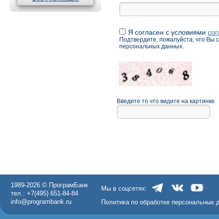
Я согласен с условиями
сог
Подтвердите, пожалуйста, что Вы 
персональных данных.
Введите то что видите на картинке
1989-2026 © ПрограмБанк
Мы в соцсетях:
тел.: +7(495) 651-84-84
info@programbank.ru
Политика по обработке персональных 