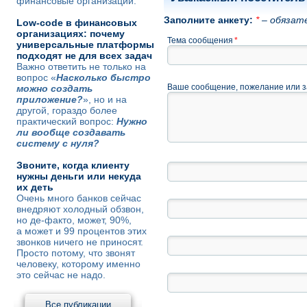
финансовые организации.
Заполните анкету:
*
– обязате
Low-code в финансовых
организациях: почему
Тема сообщения
*
универсальные платформы
подходят не для всех задач
Важно ответить не только на
вопрос «
Насколько быстро
Ваше сообщение, пожелание или 
можно создать
приложение?
», но и на
другой, гораздо более
практический вопрос:
Нужно
ли вообще создавать
систему с нуля?
Звоните, когда клиенту
нужны деньги или некуда
их деть
Очень много банков сейчас
внедряют холодный обзвон,
но де-факто, может, 90%,
а может и 99 процентов этих
звонков ничего не приносят.
Просто потому, что звонят
человеку, которому именно
это сейчас не надо.
Все публикации