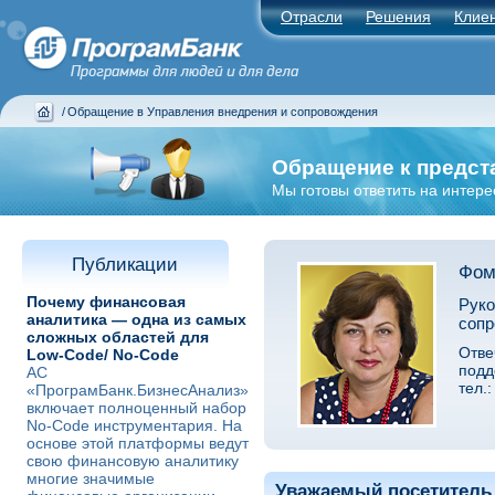
Отрасли
Решения
Клие
/
Обращение в Управления внедрения и сопровождения
Обращение к предст
Мы готовы ответить на интер
Публикации
Фом
Почему финансовая
Руко
аналитика — одна из самых
сопр
сложных областей для
Отве
Low-Code/ No-Code
подд
АС
тел.:
«ПрограмБанк.БизнесАнализ»
включает полноценный набор
No-Code инструментария. На
основе этой платформы ведут
свою финансовую аналитику
многие значимые
Уважаемый посетитель 