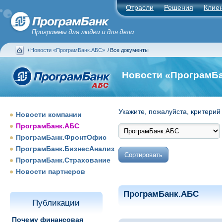
Отрасли
Решения
Клие
/
Новости «ПрограмБанк.АБС»
/
Все документы
Новости «ПрограмБ
Укажите, пожалуйста, критерий
Новости компании
ПрограмБанк.АБС
ПрограмБанк.ФронтОфис
ПрограмБанк.БизнесАнализ
ПрограмБанк.Страхование
Новости партнеров
ПрограмБанк.АБС
Публикации
Почему финансовая