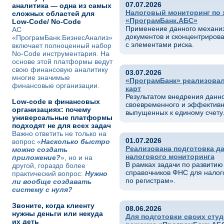
07.07.2026
аналитика — одна из самых
Налоговый мониторинг по 
сложных областей для
«ПрограмБанк.АБС»
Low-Code/ No-Code
Применение данного механи
АС
документов и сконцентриров
«ПрограмБанк.БизнесАнализ»
с элементами риска.
включает полноценный набор
No-Code инструментария. На
основе этой платформы ведут
свою финансовую аналитику
03.07.2026
многие значимые
«ПрограмБанк» реализовал
финансовые организации.
карт
Результатом внедрения данн
Low-code в финансовых
своевременного и эффективн
организациях: почему
выпущенных к единому счету
универсальные платформы
подходят не для всех задач
Важно ответить не только на
01.07.2026
вопрос «
Насколько быстро
Реализована подготовка д
можно создать
налогового мониторинга
приложение?
», но и на
В рамках задачи по развити
другой, гораздо более
справочников ФНС для налог
практический вопрос:
Нужно
по регистрам».
ли вообще создавать
систему с нуля?
Звоните, когда клиенту
08.06.2026
нужны деньги или некуда
Для подготовки своих сту
их деть