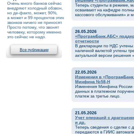
решение «ПрограмБанк.АБ
Очень много банков сейчас
Теперь студенты в режиме, м
внедряют холодный обзвон,
осваивают на кафедре полный
но де-факто, может, 90%,
кассового обслуживания» и 
а может и 99 процентов этих
звонков ничего не приносят.
Просто потому, что звонят
26.05.2026
человеку, которому именно
«ПрограмБанк.АБС» поддер
это сейчас не надо.
отчетности
В декларации по НДС учтены 
Все публикации
наличной валютой учтены тре
актуальной версии решения 
22.05.2026
Изменения в «ПрограмБанк.
Минфина №58-Н
Изменения Минфина России с
данных в платежном поручени
платеж за третье лицо.
21.05.2026
Учет операций с драгоцен
и др.
Теперь сведения о сделке с
передаются в ГИИС автомати