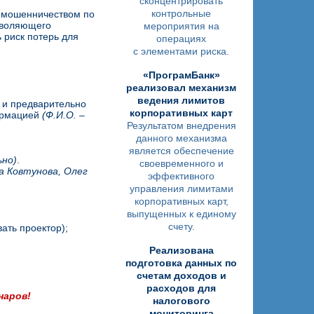
сконцентрировать
контрольные
м мошенничеством по
зволяющего
мероприятия на
 риск потерь для
операциях
с элементами риска.
«ПрограмБанк»
реализовал механизм
ведения лимитов
 и предварительно
корпоративных карт
формацией
(Ф.И.О. –
Результатом внедрения
данного механизма
является обеспечение
ьно)
.
своевременного и
а Ковтунова, Олег
эффективного
управления лимитами
корпоративных карт,
выпущенных к единому
счету.
ать проектор);
Реализована
подготовка данных по
счетам доходов и
расходов для
наров!
налогового
мониторинга