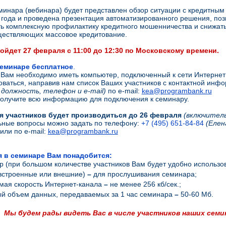
минара (вебинара) будет представлен обзор ситуации с кредитны
 года и проведена презентация автоматизированного решения, по
ь комплексную профилактику кредитного мошенничества и снижать
ществляющих массовое кредитование.
ойдет 27 февраля с 11:00 до 12:30 по Московскому времени.
семинаре бесплатное
.
 Вам необходимо иметь компьютер, подключенный к сети Интернет
оваться, направив нам список Ваших участников с контактной ин
должность, телефон и e-mail)
по e-mail:
kea@programbank.ru
получите всю информацию для подключения к семинару.
я участников будет производиться до 26 февраля
(включител
ные вопросы можно задать по телефону:
+7 (495) 651-84-84
(
Елен
или по e-mail:
kea@programbank.ru
я в семинаре Вам понадобится:
 (при большом количестве участников Вам будет удобно использов
(встроенные или внешние)
–
для прослушивания семинара;
мая скорость Интернет-канала
–
не менее 256 кб/сек.;
й объем данных, передаваемых за 1 час семинара
–
50-60 Мб.
Мы будем рады видеть Вас в числе участников наших семи