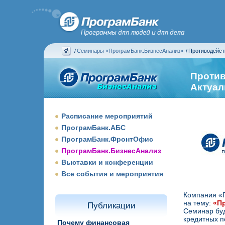
/
Семинары «ПрограмБанк.БизнесАнализ»
/
Противодейст
Против
Актуал
Расписание мероприятий
ПрограмБанк.АБС
ПрограмБанк.ФронтОфис
ПрограмБанк.БизнесАнализ
Выставки и конференции
Все события и мероприятия
Компания «
на тему:
«П
Публикации
Семинар буд
кредитных п
Почему финансовая