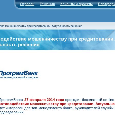
Отрасли
Решения
Клиенты и проекты
Платфор
вие мошенничеству при кредитовании. Актуальность решения
одействие мошенничеству при кредитовании.
ьность решения
ПрограмБанк»
27 февраля 2014 года
проводит бесплатный on-line
ротиводействие мошенничеству при кредитовании. Актуально
ет интересен для топ-менеджмента банка, руководителей службы 
одразделений.