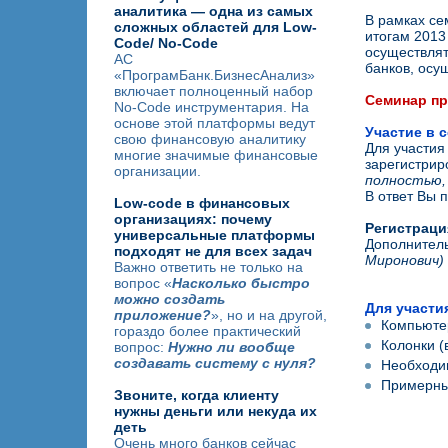
аналитика — одна из самых
В рамках се
сложных областей для Low-
итогам 2013
Code/ No-Code
осуществлят
АС
банков, осу
«ПрограмБанк.БизнесАнализ»
включает полноценный набор
Семинар пр
No-Code инструментария. На
основе этой платформы ведут
Участие в 
свою финансовую аналитику
Для участия
многие значимые финансовые
зарегистрир
организации.
полностью, 
В ответ Вы 
Low-code в финансовых
организациях: почему
Регистраци
универсальные платформы
Дополнитель
подходят не для всех задач
Миронович
)
Важно ответить не только на
вопрос «
Насколько быстро
можно создать
Для участи
приложение?
», но и на другой,
Компьютер
гораздо более практический
Колонки 
вопрос:
Нужно ли вообще
создавать систему с нуля?
Необходи
Примерны
Звоните, когда клиенту
нужны деньги или некуда их
деть
Очень много банков сейчас