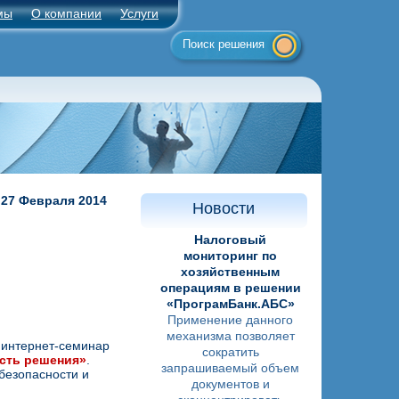
мы
О компании
Услуги
Поиск решения
27 Февраля 2014
Новости
Налоговый
мониторинг по
хозяйственным
операциям в решении
«ПрограмБанк.АБС»
Применение данного
механизма позволяет
 интернет-семинар
сократить
сть решения»
.
запрашиваемый объем
безопасности и
документов и