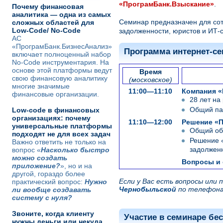
«ПрограмБанк.Взыскание
»
.
Почему финансовая
аналитика — одна из самых
Семинар предназначен для сот
сложных областей для
Low-Code/ No-Code
задолженности, юристов и ИТ-с
АС
«ПрограмБанк.БизнесАнализ»
Программа интернет-се
включает полноценный набор
No-Code инструментария. На
основе этой платформы ведут
Время
свою финансовую аналитику
(московское)
многие значимые
11:00—11:10
Компания «
финансовые организации.
28 лет на
Общий пак
Low-code в финансовых
организациях: почему
11:10—12:00
Решение «
универсальные платформы
Общий об
подходят не для всех задач
Решение 
Важно ответить не только на
задолженн
вопрос «
Насколько быстро
можно создать
Вопросы и
приложение?
», но и на
другой, гораздо более
Если у Вас есть вопросы или
практический вопрос:
Нужно
Чернобыльской
по телефон
ли вообще создавать
систему с нуля?
Звоните, когда клиенту
Участие в семинаре бе
нужны деньги или некуда