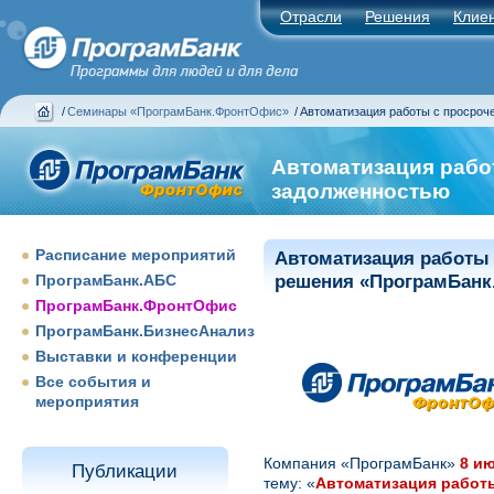
Отрасли
Решения
Клие
/
Семинары «ПрограмБанк.ФронтОфис»
/
Автоматизация работы с просроч
Автоматизация рабо
задолженностью
Расписание мероприятий
Автоматизация работы
ПрограмБанк.АБС
решения «ПрограмБанк
ПрограмБанк.ФронтОфис
ПрограмБанк.БизнесАнализ
Выставки и конференции
Все события и
мероприятия
Компания «ПрограмБанк»
8 ию
Публикации
тему: «
Автоматизация работ