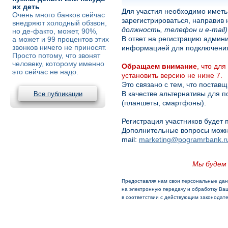
их деть
Для участия необходимо иметь
Очень много банков сейчас
зарегистрироваться, направив
внедряют холодный обзвон,
должность, телефон и e-mail)
но де-факто, может, 90%,
В ответ на регистрацию админи
а может и 99 процентов этих
звонков ничего не приносят.
информацией для подключения
Просто потому, что звонят
человеку, которому именно
Обращаем внимание
, что дл
это сейчас не надо.
установить версию не ниже 7.
Это связано с тем, что постав
В качестве альтернативы для 
Все публикации
(планшеты, смартфоны).
Регистрация участников будет
Дополнительные вопросы можн
mail:
marketing@pogramrbank.r
Мы будем 
Предоставляя нам свои персональные дан
на электронную передачу и обработку В
в соответствии с действующим законодат